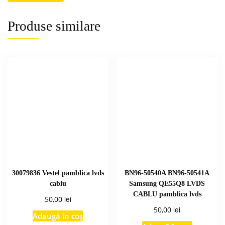
Produse similare
30079836 Vestel pamblica lvds
BN96-50540A BN96-50541A
cablu
Samsung QE55Q8 LVDS
CABLU pamblica lvds
lei
50,00
lei
50,00
Adaugă în coș