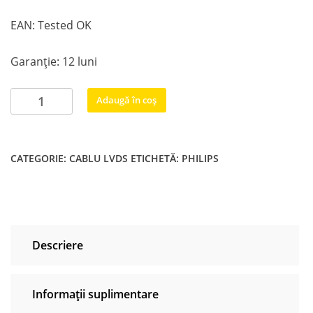
EAN: Tested OK
Garanție: 12 luni
Cantitate
Adaugă în coș
Banda
pamblica
cablu
CATEGORIE:
CABLU LVDS
ETICHETĂ:
PHILIPS
LVDS
Philips
32PHS4012/12
Descriere
Informații suplimentare