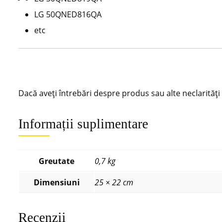
LG 50QNED816QA
etc
Dacă aveți întrebări despre produs sau alte neclarităț
Informații suplimentare
Greutate
0,7 kg
Dimensiuni
25 × 22 cm
Recenzii