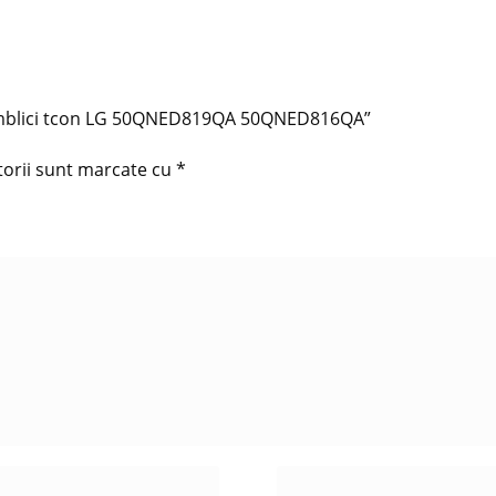
 pamblici tcon LG 50QNED819QA 50QNED816QA”
torii sunt marcate cu
*