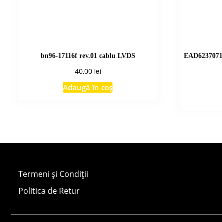
bn96-17116f rev.01 cablu LVDS
EAD6237071
lei
40,00
Adaugă în coș
Termeni și Condiții
Politica de Retur