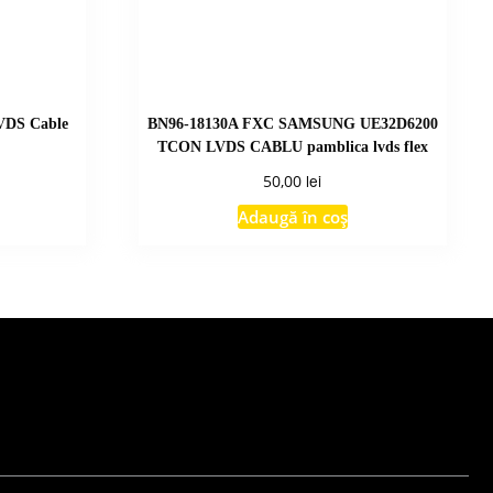
VDS Cable
BN96-18130A FXC SAMSUNG UE32D6200
TCON LVDS CABLU pamblica lvds flex
lei
50,00
Adaugă în coș