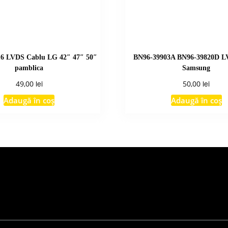
6 LVDS Cablu LG 42″ 47″ 50″
BN96-39903A BN96-39820D L
pamblica
Samsung
lei
lei
49,00
50,00
Adaugă în coș
Adaugă în coș