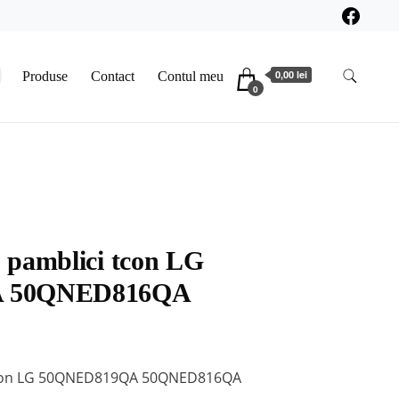
0,00 lei
Produse
Contact
Contul meu
0
 pamblici tcon LG
 50QNED816QA
 tcon LG 50QNED819QA 50QNED816QA