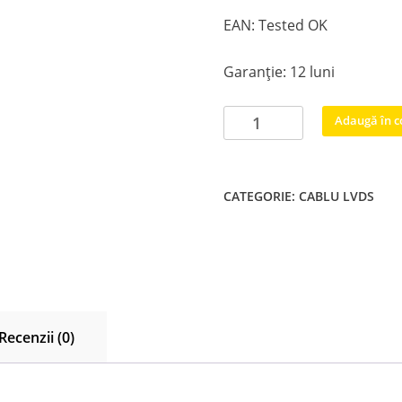
EAN: Tested OK
Garanție: 12 luni
Cantitate
Adaugă în c
25
LVDS
Cablu
CATEGORIE:
CABLU LVDS
pamblici
tcon
LG
50QNED819QA
50QNED816QA
Recenzii (0)