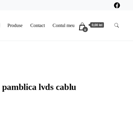
0,00 lei
Produse
Contact
Contul meu
0
 pamblica lvds cablu