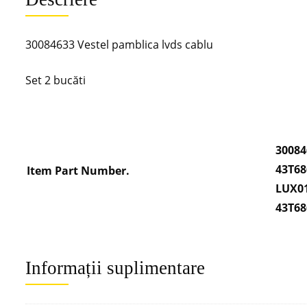
30084633 Vestel pamblica lvds cablu
Set 2 bucăti
30084
43T68
Item Part Number.
LUX0
43T6
Informații suplimentare