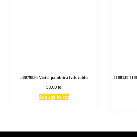
30079836 Vestel pamblica lvds cablu
1188128 118
lei
50,00
Adaugă în coș