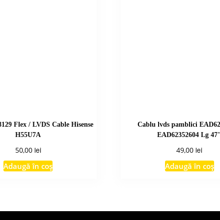
8129 Flex / LVDS Cable Hisense
Cablu lvds pamblici EAD6
H55U7A
EAD62352604 Lg 47
lei
lei
50,00
49,00
Adaugă în coș
Adaugă în coș