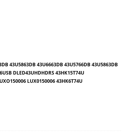
63DB
43U5863DB 43U6663DB 43U5766DB 43U5863DB
3A06USB DLED43UHDHDRS 43HK15T74U
LUXO150006 LUX0150006 43HK6T74U