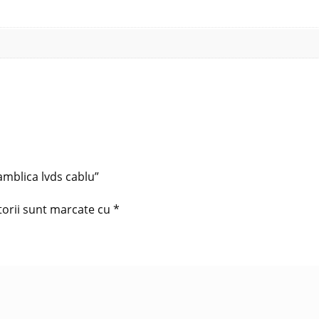
amblica lvds cablu”
torii sunt marcate cu
*