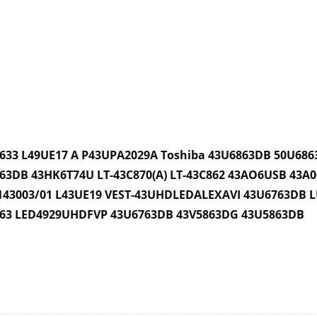
633 L49UE17 A P43UPA2029A Toshiba
43
U6863DB
50U68
63DB 43HK6T74U LT-43C870(A) LT-43C862 43AO6USB 4
143003/01 L43UE19 VEST-43UHDLEDALEXAVI 43U6763DB 
863 LED4929UHDFVP 43U6763DB 43V5863DG 43U5863DB