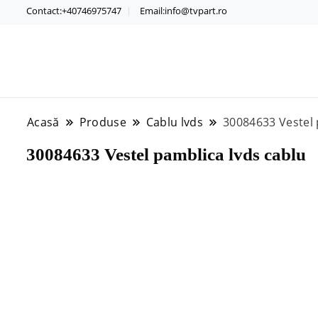
Contact:+40746975747
Email:info@tvpart.ro
Acasă
Produse
Cablu lvds
30084633 Vestel 
30084633 Vestel pamblica lvds cablu