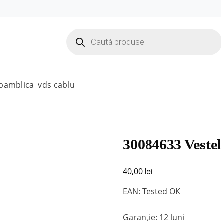
Products
search
pamblica lvds cablu
30084633 Vestel
lei
40,00
EAN: Tested OK
Garanție: 12 luni