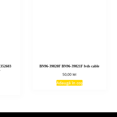
2352603
BN96-39820F BN96-39821F lvds cable
″
lei
50,00
Adaugă în coș