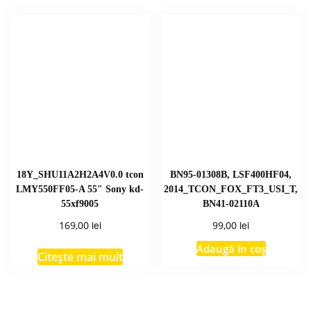
18Y_SHU11A2H2A4V0.0 tcon
BN95-01308B, LSF400HF04,
LMY550FF05-A 55″ Sony kd-
2014_TCON_FOX_FT3_USI_T,
55xf9005
BN41-02110A
lei
lei
169,00
99,00
Adaugă în coș
Citește mai mult