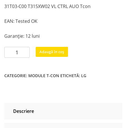
31T03-C00 T315XW02 VL CTRL AUO Tcon
EAN: Tested OK
Garanție: 12 luni
Cantitate
Adaugă în coș
31T03-
C00
T315XW02
CATEGORIE:
MODULE T-CON
ETICHETĂ:
LG
VL
CTRL
AUO
Tcon
Descriere