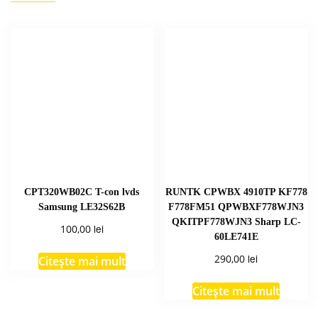
CPT320WB02C T-con lvds
RUNTK CPWBX 4910TP KF778
Samsung LE32S62B
F778FM51 QPWBXF778WJN3
QKITPF778WJN3 Sharp LC-
lei
100,00
60LE741E
lei
290,00
Citește mai mult
Citește mai mult