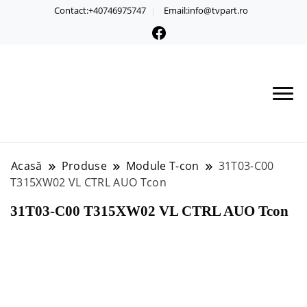
Contact:+40746975747
Email:info@tvpart.ro
Acasă
Produse
Module T-con
31T03-C00
T315XW02 VL CTRL AUO Tcon
31T03-C00 T315XW02 VL CTRL AUO Tcon