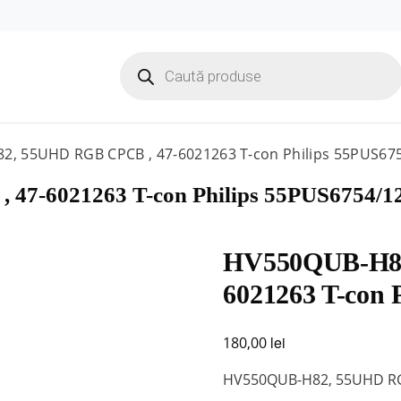
Products
search
, 55UHD RGB CPCB , 47-6021263 T-con Philips 55PUS67
7-6021263 T-con Philips 55PUS6754/1
HV550QUB-H82
6021263 T-con 
lei
180,00
HV550QUB-H82, 55UHD RGB