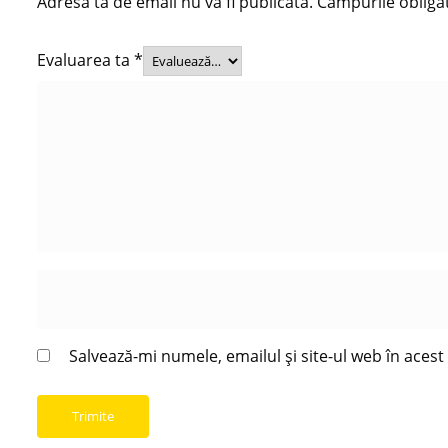
Adresa ta de email nu va fi publicată.
Câmpurile obliga
Evaluarea ta
*
Salvează-mi numele, emailul și site-ul web în aces