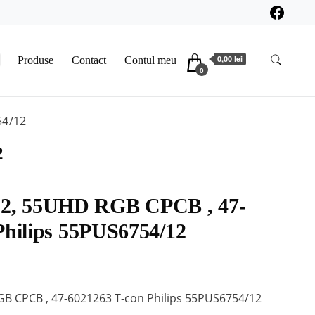
0,00 lei
Produse
Contact
Contul meu
0
54/12
2
, 55UHD RGB CPCB , 47-
Philips 55PUS6754/12
 CPCB , 47-6021263 T-con Philips 55PUS6754/12