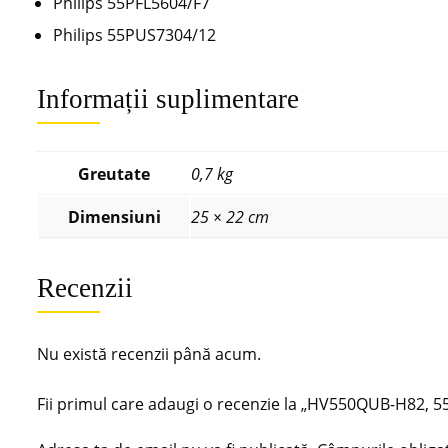
Philips 55PFL5604/F7
Philips 55PUS7304/12
Informații suplimentare
Greutate
0,7 kg
Dimensiuni
25 × 22 cm
Recenzii
Nu există recenzii până acum.
Fii primul care adaugi o recenzie la „HV550QUB-H82,