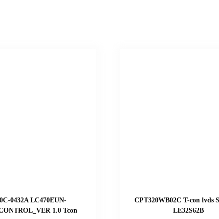
70C-0432A LC470EUN-
CPT320WB02C T-con lvds 
CONTROL_VER 1.0 Tcon
LE32S62B