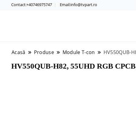
Contact:+40746975747
Email:info@tvpart.ro
Acasă
Produse
Module T-con
HV550QUB-H82
HV550QUB-H82, 55UHD RGB CPCB , 4