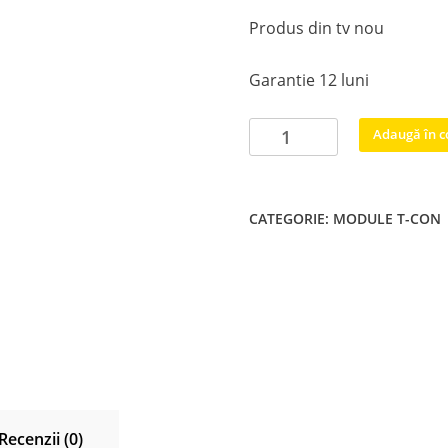
Produs din tv nou
Garantie 12 luni
Cantitate
Adaugă în c
HV550QUB-
H82,
55UHD
CATEGORIE:
MODULE T-CON
RGB
CPCB
,
47-
6021263
T-
con
Philips
55PUS6754/12
Recenzii (0)