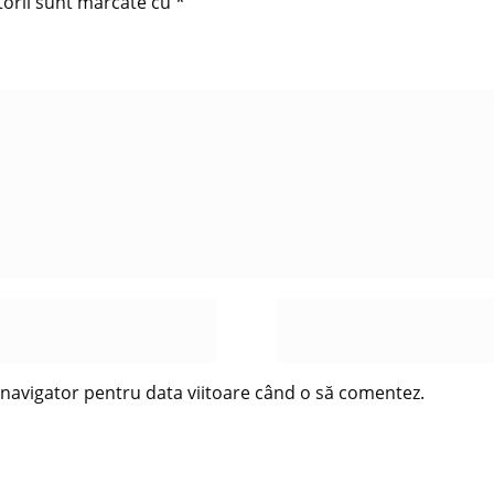
torii sunt marcate cu
*
t navigator pentru data viitoare când o să comentez.