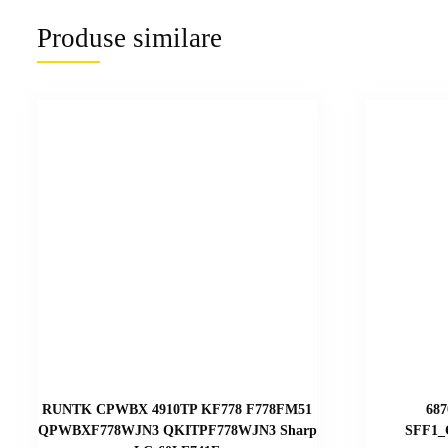
Produse similare
RUNTK CPWBX 4910TP KF778 F778FM51
68
QPWBXF778WJN3 QKITPF778WJN3 Sharp
SFF1_