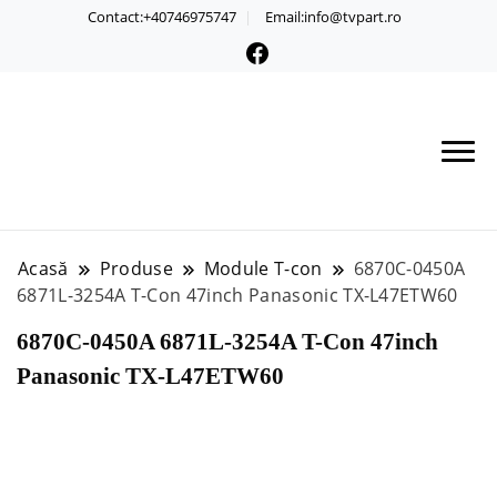
Contact:+40746975747
Email:info@tvpart.ro
Acasă
Produse
Module T-con
6870C-0450A
6871L-3254A T-Con 47inch Panasonic TX-L47ETW60
6870C-0450A 6871L-3254A T-Con 47inch
Panasonic TX-L47ETW60