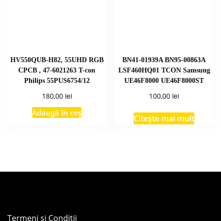
HV550QUB-H82, 55UHD RGB
BN41-01939A BN95-00863A
CPCB , 47-6021263 T-con
LSF460HQ01 TCON Samsung
Philips 55PUS6754/12
UE46F8000 UE46F8000ST
lei
lei
180,00
100,00
Adaugă în coș
Citește mai mult
Termeni și Condiții