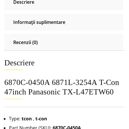
Descriere
TX-
L47ETW60
Informații suplimentare
Recenzii (0)
Descriere
6870C-0450A 6871L-3254A T-Con
47inch Panasonic TX-L47ETW60
Type:
tcon
,
t-con
Part Number (SKU):
6870C-0450A