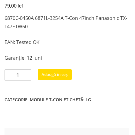
lei
79,00
6870C-0450A 6871L-3254A T-Con 47inch Panasonic TX-
L47ETW60
EAN: Tested OK
Garanție: 12 luni
Cantitate
Adaugă în coș
6870C-
0450A
6871L-
CATEGORIE:
MODULE T-CON
ETICHETĂ:
LG
3254A
T-
Con
47inch
Panasonic