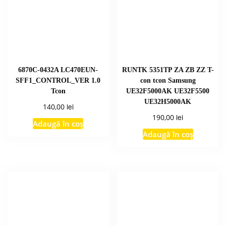
6870C-0432A LC470EUN-
RUNTK 5351TP ZA ZB ZZ T-
SFF1_CONTROL_VER 1.0
con tcon Samsung
Tcon
UE32F5000AK UE32F5500
UE32H5000AK
lei
140,00
lei
190,00
Adaugă în coș
Adaugă în coș