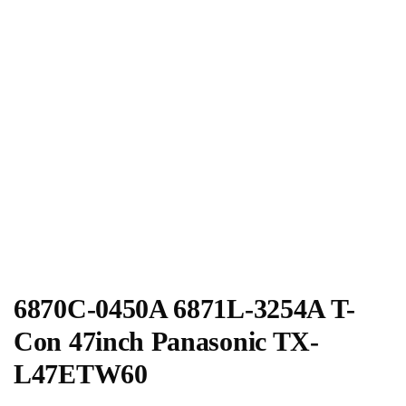
6870C-0450A 6871L-3254A T-
Con 47inch Panasonic TX-
L47ETW60