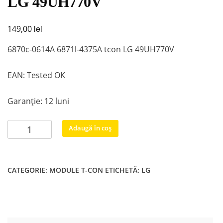
LG 49UH770V
lei
149,00
6870c-0614A 6871l-4375A tcon LG 49UH770V
EAN: Tested OK
Garanție: 12 luni
Cantitate
Adaugă în coș
6870c-
0614A
6871l-
CATEGORIE:
MODULE T-CON
ETICHETĂ:
LG
4375A
tcon
LG
49UH770V