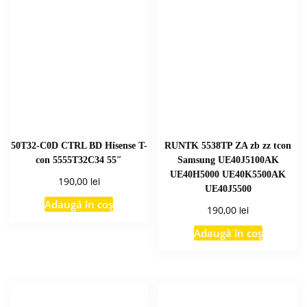
50T32-C0D CTRL BD Hisense T-
RUNTK 5538TP ZA zb zz tcon
con 5555T32C34 55″
Samsung UE40J5100AK
UE40H5000 UE40K5500AK
lei
190,00
UE40J5500
Adaugă în coș
lei
190,00
Adaugă în coș