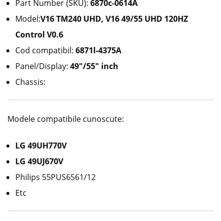
Part Number (SKU):
6870c-0614A
Model:
V16 TM240 UHD,
V16 49/55 UHD 120HZ
Control V0.6
Cod compatibil:
6871l-4375A
Panel/Display:
49″/55″ inch
Chassis:
Modele compatibile cunoscute:
LG 49UH770V
LG 49UJ670V
Philips 55PUS6561/12
Etc