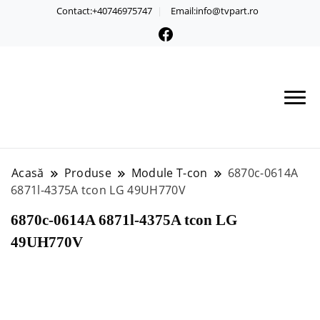
Contact:+40746975747
Email:info@tvpart.ro
Acasă
Produse
Module T-con
6870c-0614A
6871l-4375A tcon LG 49UH770V
6870c-0614A 6871l-4375A tcon LG
49UH770V