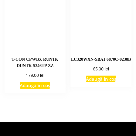
T-CON CPWBX RUNTK
LC320WXN-SBA1 6870C-0238B
DUNTK 5246TP ZZ
lei
65,00
lei
179,00
Adaugă în coș
Adaugă în coș