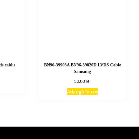
ds cablu
BN96-39903A BN96-39820D LVDS Cable
Samsung
lei
50,00
Adaugă în coș