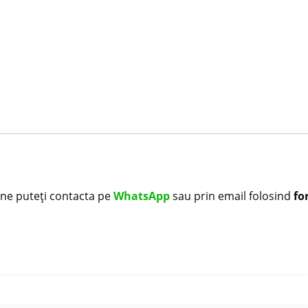
i ne puteți contacta pe
WhatsApp
sau prin email folosind
fo