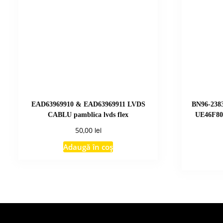
EAD63969910 & EAD63969911 LVDS
BN96-238
CABLU pamblica lvds flex
UE46F80
lei
50,00
Adaugă în coș