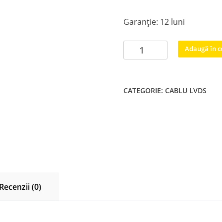
Garanție: 12 luni
Cantitate
Adaugă în c
69.54T01.F08
Banda
pamblica
CATEGORIE:
CABLU LVDS
LVDS
Samsung
Recenzii (0)