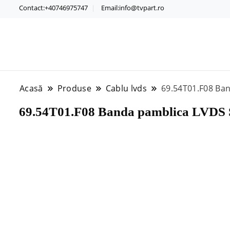
Contact:+40746975747
Email:info@tvpart.ro
Acasă
Produse
Cablu lvds
69.54T01.F08 Ba
69.54T01.F08 Banda pamblica LVDS