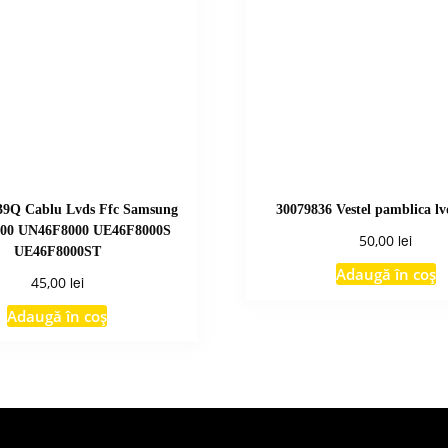
39Q Cablu Lvds Ffc Samsung
30079836 Vestel pamblica lv
00 UN46F8000 UE46F8000S
lei
50,00
UE46F8000ST
Adaugă în coș
lei
45,00
Adaugă în coș