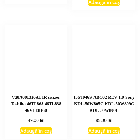
Adaugă în coș
V28A001326A1 IR senzor
15STM6S-ABC02 REV 1.0 Sony
Toshiba 46TL868 46TL838
KDL-50W805C KDL-50W809C
46VLE8160
KDL-50W800C
lei
lei
49,00
85,00
Adaugă în coș
Adaugă în coș