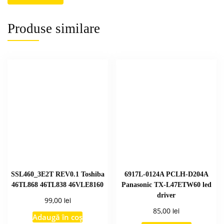
Produse similare
SSL460_3E2T REV0.1 Toshiba
6917L-0124A PCLH-D204A
46TL868 46TL838 46VLE8160
Panasonic TX-L47ETW60 led
driver
lei
99,00
lei
85,00
Adaugă în coș