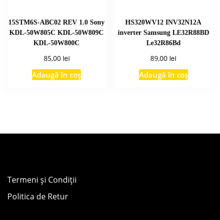
15STM6S-ABC02 REV 1.0 Sony
HS320WV12 INV32N12A
KDL-50W805C KDL-50W809C
inverter Samsung LE32R88BD
KDL-50W800C
Le32R86Bd
lei
lei
85,00
89,00
Adaugă în coș
Adaugă în coș
Termeni și Condiții
Politica de Retur