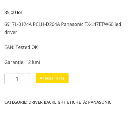
lei
85,00
6917L-0124A PCLH-D204A Panasonic TX-L47ETW60 led
driver
EAN: Tested OK
Garanție: 12 luni
Cantitate
Adaugă în coș
6917L-
0124A
PCLH-
CATEGORIE:
DRIVER BACKLIGHT
ETICHETĂ:
PANASONIC
D204A
Panasonic
TX-
L47ETW60