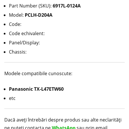
Part Number (SKU):
6917L-0124A
Model:
PCLH-D204A
Code:
Code echivalent:
Panel/Display:
Chassis:
Modele compatibile cunoscute:
Panasonic TX-L47ETW60
etc
Dacă aveți întrebări despre produs sau alte neclarități
ne puteți contacta pe
WhatsApp
sau prin email