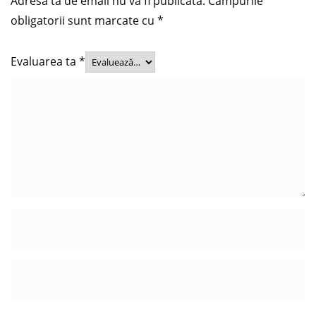
Adresa ta de email nu va fi publicată.
Câmpurile
obligatorii sunt marcate cu
*
Evaluarea ta
*