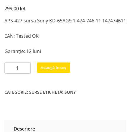
lei
299,00
APS-427 sursa Sony KD-65AG9 1-474-746-11 147474611
EAN: Tested OK
Garanție: 12 luni
Cantitate
Adaugă în coș
APS-
427
sursa
CATEGORIE:
SURSE
ETICHETĂ:
SONY
Sony
KD-
65AG9
1-
474-
Descriere
746-