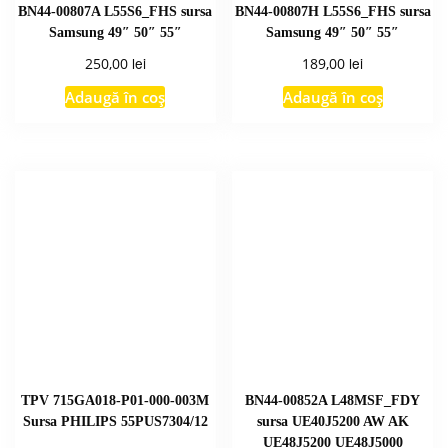
BN44-00807A L55S6_FHS sursa
BN44-00807H L55S6_FHS sursa
Samsung 49″ 50″ 55″
Samsung 49″ 50″ 55″
lei
lei
250,00
189,00
Adaugă în coș
Adaugă în coș
TPV 715GA018-P01-000-003M
BN44-00852A L48MSF_FDY
Sursa PHILIPS 55PUS7304/12
sursa UE40J5200 AW AK
UE48J5200 UE48J5000