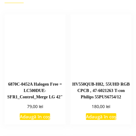
6870C-0452A Halogen Free =
HV550QUB-H82, 55UHD RGB
LC500DUE-
CPCB , 47-6021263 T-con
SFR1_Control_Merge LG 42″
Philips 55PUS6754/12
lei
lei
79,00
180,00
Adaugă în coș
Adaugă în coș