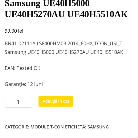
Samsung UE40H5000
UE40H5270AU UE40H5510AK
lei
99,00
BN41-02111A LSF400HM03 2014_60Hz_TCON_USI_T
Samsung UE40H5000 UE40H5270AU UE40H5510AK
EAN: Tested OK
Garanție: 12 luni
Cantitate
Adaugă în coș
BN41-
02111A
LSF400HM03
CATEGORIE:
MODULE T-CON
ETICHETĂ:
SAMSUNG
2014_60Hz_TCON_USI_T
Samsung