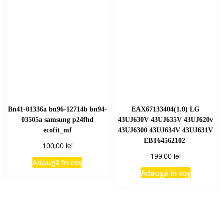
Bn41-01336a bn96-12714b bn94-
EAX67133404(1.0) LG
03505a samsung p24fhd
43UJ630V 43UJ635V 43UJ620v
ecofit_mf
43UJ6300 43UJ634V 43UJ631V
EBT64562102
lei
100,00
lei
199,00
Adaugă în coș
Adaugă în coș