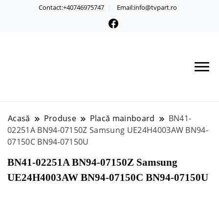
Contact:+40746975747
Email:info@tvpart.ro
Acasă
Produse
Placă mainboard
BN41-
02251A BN94-07150Z Samsung UE24H4003AW BN94-
07150C BN94-07150U
BN41-02251A BN94-07150Z Samsung
UE24H4003AW BN94-07150C BN94-07150U