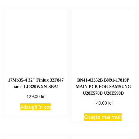
17Mb35-4 32″ Finlux 32F847
BN41-02352B BN91-17819P
panel LC320WXN-SBA1
MAIN PCB FOR SAMSUNG
U28E570D U28E590D
lei
129,00
lei
149,00
Adaugă în coș
Citește mai mult