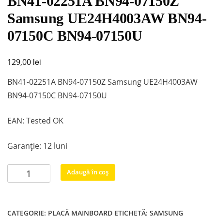
BN41-02251A BN94-07150Z
Samsung UE24H4003AW BN94-
07150C BN94-07150U
lei
129,00
BN41-02251A BN94-07150Z Samsung UE24H4003AW
BN94-07150C BN94-07150U
EAN: Tested OK
Garanție: 12 luni
Cantitate
Adaugă în coș
BN41-
02251A
BN94-
CATEGORIE:
PLACĂ MAINBOARD
ETICHETĂ:
SAMSUNG
07150Z