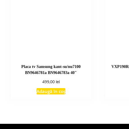
Placa tv Samsung kant-su/nu7100
VXP190R-
BN9646781a BN9646783a 40″
lei
499,00
Adaugă în coș