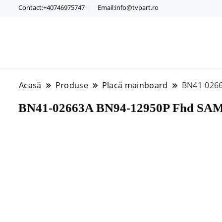
Contact:+40746975747
Email:info@tvpart.ro
Acasă
Produse
Placă mainboard
BN41-026
BN41-02663A BN94-12950P Fhd S