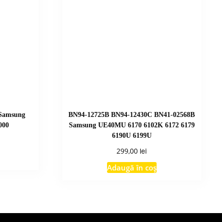
Samsung
BN94-12725B BN94-12430C BN41-02568B
000
Samsung UE40MU 6170 6102K 6172 6179
6190U 6199U
lei
299,00
Adaugă în coș