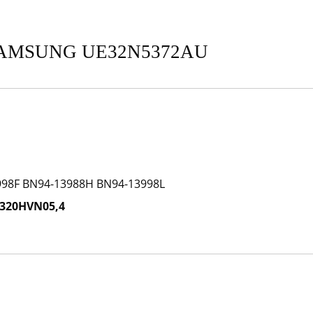
 SAMSUNG UE32N5372AU
998F BN94-13988H BN94-13998L
T320HVN05,4