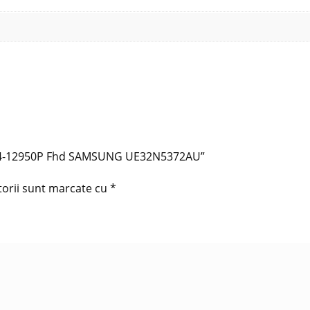
 BN94-12950P Fhd SAMSUNG UE32N5372AU”
torii sunt marcate cu
*