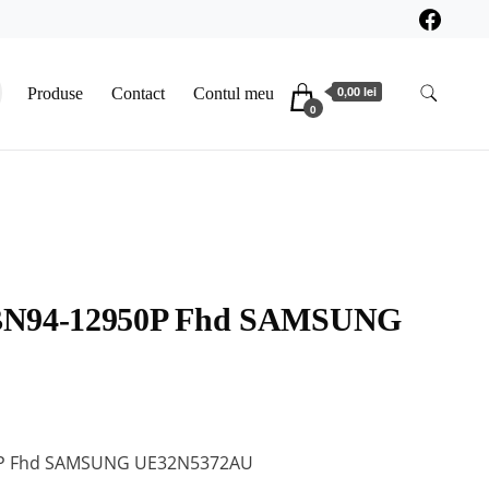
0,00 lei
Produse
Contact
Contul meu
0
BN94-12950P Fhd SAMSUNG
0P Fhd SAMSUNG UE32N5372AU