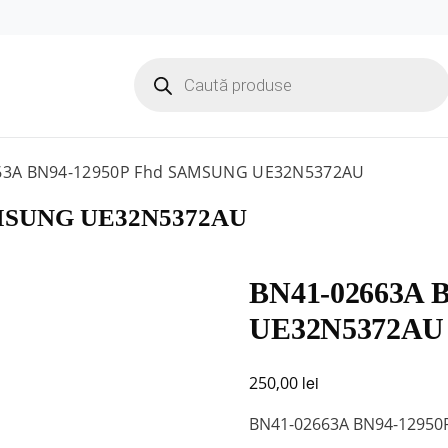
Products
search
63A BN94-12950P Fhd SAMSUNG UE32N5372AU
AMSUNG UE32N5372AU
BN41-02663A 
UE32N5372AU
lei
250,00
BN41-02663A BN94-1295