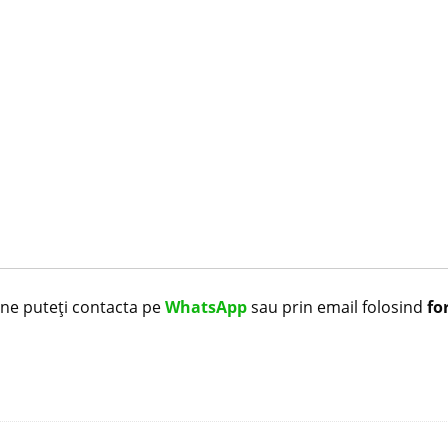
i ne puteți contacta pe
WhatsApp
sau prin email folosind
fo