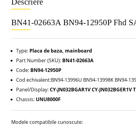
Descriere
BN41-02663A BN94-12950P Fhd
Type:
Placa de baza, mainboard
Part Number (SKU):
BN41-02663A
Code:
BN94-12950P
Cod echivalent:BN94-13996U BN94-13998K BN94-13
Panel/Display:
CY-JN032BGAR1V CY-JN032BGER1V 
Chassis:
UNU8000F
Modele compatibile cunoscute: