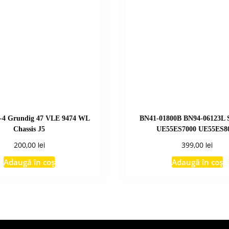
4 Grundig 47 VLE 9474 WL
BN41-01800B BN94-06123L 
Chassis J5
UE55ES7000 UE55ES8
lei
lei
200,00
399,00
Adaugă în coș
Adaugă în coș