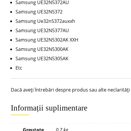
Samsung UE32N5372AU
Samsung UE32N5372
Samsung Ue32n5372auxxh
Samsung UE32N5377AU
Samsung UE32N5302AK XXH
Samsung UE32N5300AK
Samsung UE32N5305AK
Etc
Dacă aveți întrebări despre produs sau alte neclarităț
Informații suplimentare
Greutate
0,7 kg