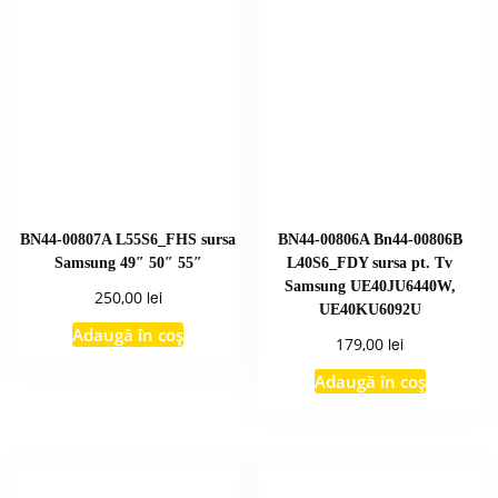
BN44-00807A L55S6_FHS sursa
BN44-00806A Bn44-00806B
Samsung 49″ 50″ 55″
L40S6_FDY sursa pt. Tv
Samsung UE40JU6440W,
lei
250,00
UE40KU6092U
Adaugă în coș
lei
179,00
Adaugă în coș