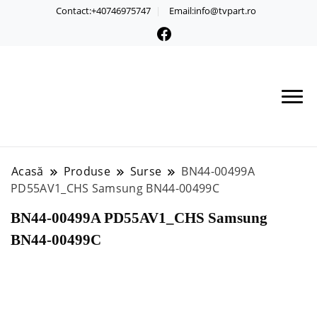
Contact:+40746975747
Email:info@tvpart.ro
Acasă
Produse
Surse
BN44-00499A
PD55AV1_CHS Samsung BN44-00499C
BN44-00499A PD55AV1_CHS Samsung
BN44-00499C