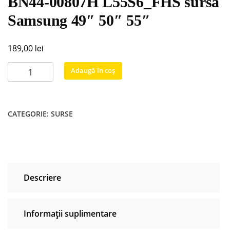
BN44-00807H L55S6_FHS sursa
Samsung 49″ 50″ 55″
lei
189,00
Cantitate
Adaugă în coș
BN44-
00807H
L55S6_FHS
CATEGORIE:
SURSE
sursa
Samsung
49″
50″
55″
Descriere
Informații suplimentare