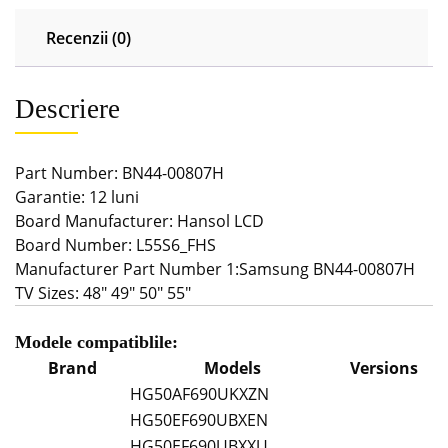
Recenzii (0)
Descriere
Part Number: BN44-00807H
Garantie: 12 luni
Board Manufacturer: Hansol LCD
Board Number: L55S6_FHS
Manufacturer Part Number 1:Samsung BN44-00807H
TV Sizes: 48″ 49″ 50″ 55″
Modele compatiblile:
Brand
Models
Versions
HG50AF690UKXZN
HG50EF690UBXEN
HG50EF690UBXXU