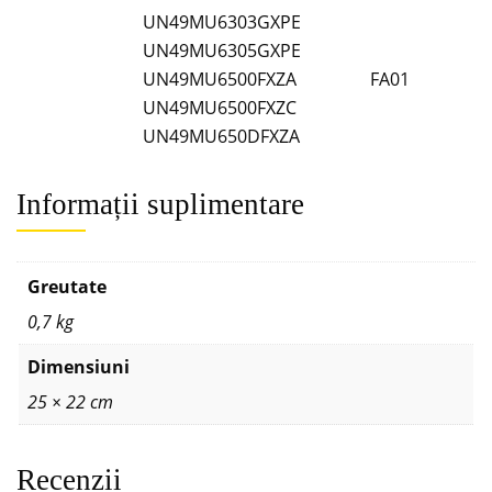
UN49MU6303GXPE
UN49MU6305GXPE
UN49MU6500FXZA
FA01
UN49MU6500FXZC
UN49MU650DFXZA
Informații suplimentare
Greutate
0,7 kg
Dimensiuni
25 × 22 cm
Recenzii