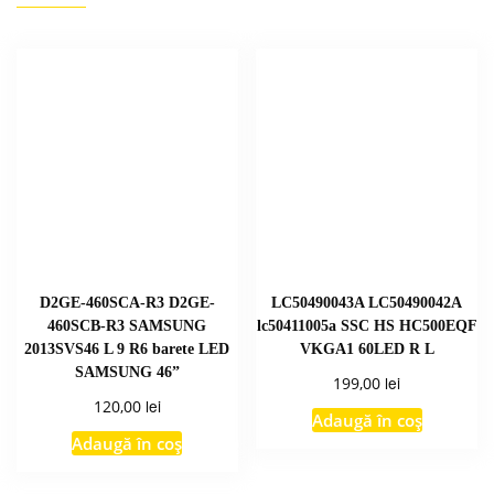
D2GE-460SCA-R3 D2GE-
LC50490043A LC50490042A
460SCB-R3 SAMSUNG
lc50411005a SSC HS HC500EQF
2013SVS46 L 9 R6 barete LED
VKGA1 60LED R L
SAMSUNG 46”
lei
199,00
lei
120,00
Adaugă în coș
Adaugă în coș