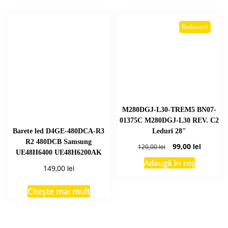
Reduceri!
M280DGJ-L30-TREM5 BN07-
01375C M280DGJ-L30 REV. C2
Leduri 28″
Barete led D4GE-480DCA-R3
R2 480DCB Samsung
Prețul
Prețul
99,00
lei
120,00
lei
UE48H6400 UE48H6200AK
inițial
curent
Adaugă în coș
a
este:
lei
149,00
fost:
99,00 lei
120,00 lei.
Citește mai mult