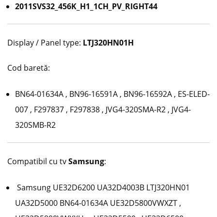
2011SVS32_456K_H1_1CH_PV_RIGHT44
Display / Panel type:
LTJ320HN01H
Cod baretă:
BN64-01634A , BN96-16591A , BN96-16592A , ES-ELED-
007 , F297837 , F297838 , JVG4-320SMA-R2 , JVG4-
320SMB-R2
Compatibil cu tv
Samsung
:
Samsung UE32D6200
UA32D4003B LTJ320HN01
UA32D5000 BN64-01634A UE32D5800VWXZT ,