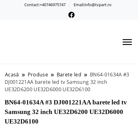
Contact:+40746975747
Email:info@tvpart.ro
Acasă
Produse
Barete led
BN64-01634A #3
DJ001221AA barete led tv Samsung 32 inch
UE32D6200 UE32D6000 UE32D6100
BN64-01634A #3 DJ001221AA barete led tv
Samsung 32 inch UE32D6200 UE32D6000
UE32D6100