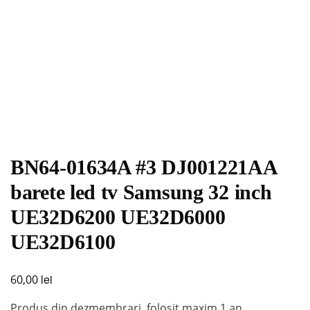
BN64-01634A #3 DJ001221AA
barete led tv Samsung 32 inch
UE32D6200 UE32D6000
UE32D6100
lei
60,00
Produs din dezmembrari, folosit maxim 1 an