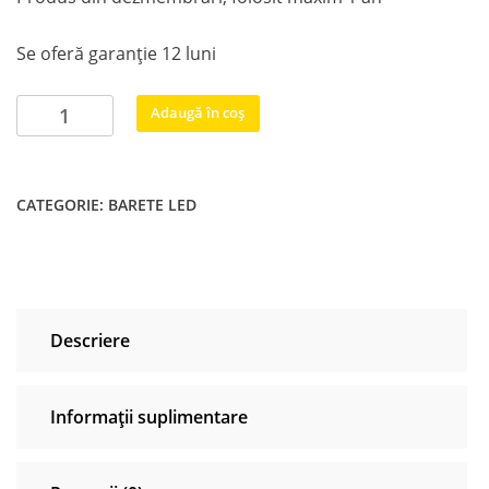
Se oferă garanţie 12 luni
Cantitate
Adaugă în coș
BN64-
01634A
#3
CATEGORIE:
BARETE LED
DJ001221AA
barete
led
tv
Samsung
Descriere
32
inch
UE32D6200
Informații suplimentare
UE32D6000
UE32D6100