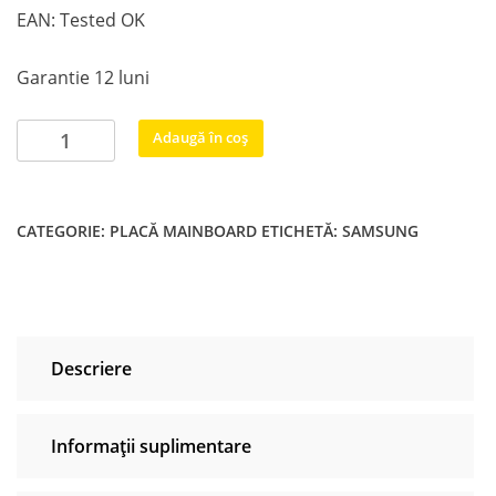
EAN: Tested OK
Garantie 12 luni
Cantitate
Adaugă în coș
BN94-
11407A
BN41-
CATEGORIE:
PLACĂ MAINBOARD
ETICHETĂ:
SAMSUNG
02528A
SAMSUNG
UE55KU6500U
Descriere
Informații suplimentare