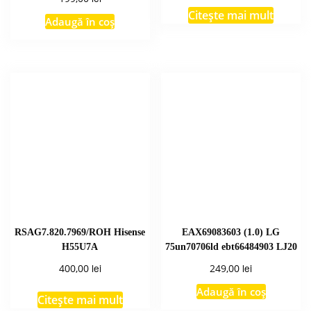
Citește mai mult
Adaugă în coș
RSAG7.820.7969/ROH Hisense
EAX69083603 (1.0) LG
H55U7A
75un70706ld ebt66484903 LJ20
lei
lei
400,00
249,00
Adaugă în coș
Citește mai mult