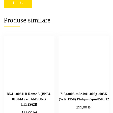
Produse similare
BN41-00811B Rome 5 (BN94-
715ga006-m0e-b01-005g -005K
01304A) – SAMSUNG
(WK:1950) Philips 65pus8505/12
LE32S62B
lei
299,00
lei
199,00