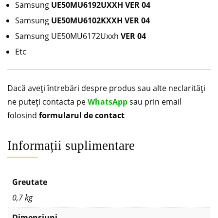
Samsung
UE50MU6192UXXH VER 04
Samsung
UE50MU6102KXXH VER 04
Samsung UE50MU6172Uxxh
VER 04
Etc
Dacă aveți întrebări despre produs sau alte neclarități
ne puteți contacta pe
WhatsApp
sau prin email
folosind
formularul de contact
Informații suplimentare
Greutate
0,7 kg
Dimensiuni