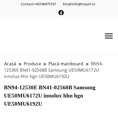
Contact:+40746975747
Email:info@tvpart.ro
Acasă
Produse
Placă mainboard
BN94-
12530E BN41-02568B Samsung UE50MU6172U
innolux hhn hgn UE50MU6192U
BN94-12530E BN41-02568B Samsung
UE50MU6172U innolux hhn hgn
UE50MU6192U