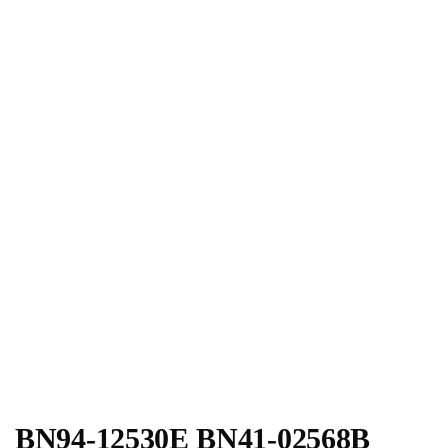
BN94-12530E BN41-02568B