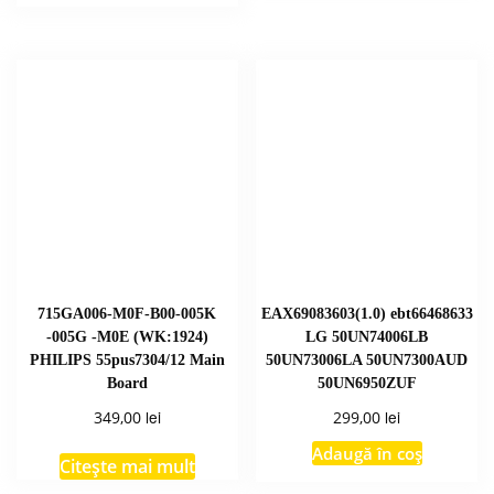
715GA006-M0F-B00-005K
EAX69083603(1.0) ebt66468633
-005G -M0E (WK:1924)
LG 50UN74006LB
PHILIPS 55pus7304/12 Main
50UN73006LA 50UN7300AUD
Board
50UN6950ZUF
lei
lei
349,00
299,00
Adaugă în coș
Citește mai mult