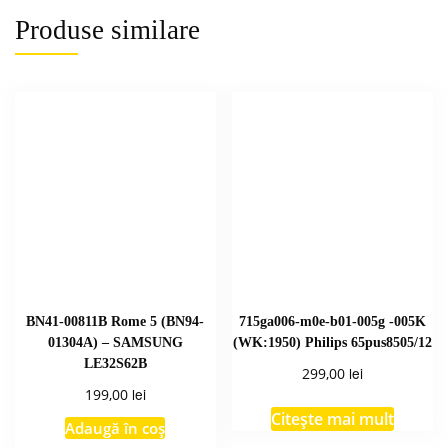
Produse similare
BN41-00811B Rome 5 (BN94-
715ga006-m0e-b01-005g -005K
01304A) – SAMSUNG
(WK:1950) Philips 65pus8505/12
LE32S62B
lei
299,00
lei
199,00
Citește mai mult
Adaugă în coș