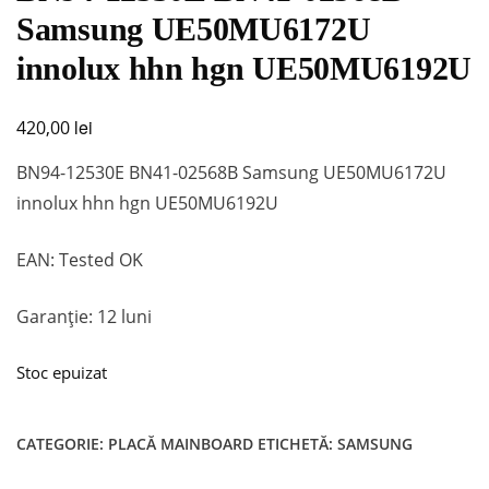
Samsung UE50MU6172U
innolux hhn hgn UE50MU6192U
lei
420,00
BN94-12530E BN41-02568B Samsung UE50MU6172U
innolux hhn hgn UE50MU6192U
EAN: Tested OK
Garanție: 12 luni
Stoc epuizat
CATEGORIE:
PLACĂ MAINBOARD
ETICHETĂ:
SAMSUNG