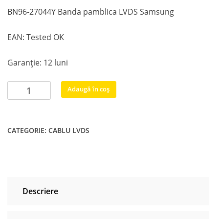
BN96-27044Y Banda pamblica LVDS Samsung
EAN: Tested OK
Garanție: 12 luni
Cantitate
Adaugă în coș
BN96-
27044Y
Banda
CATEGORIE:
CABLU LVDS
pamblica
LVDS
Samsung
Descriere