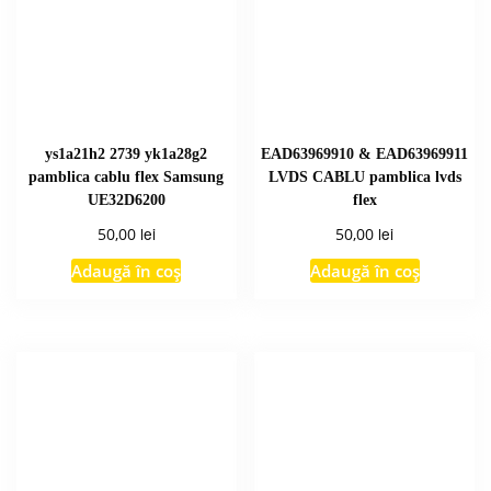
ys1a21h2 2739 yk1a28g2
EAD63969910 & EAD63969911
pamblica cablu flex Samsung
LVDS CABLU pamblica lvds
UE32D6200
flex
lei
lei
50,00
50,00
Adaugă în coș
Adaugă în coș