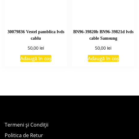
30079836 Vestel pamblica lvds
BN96-39820b BN96-39821d lvds
cablu
cable Samsung
lei
lei
50,00
50,00
Adaugă în coș
Adaugă în coș
Termeni și Condiții
Politica de Retur