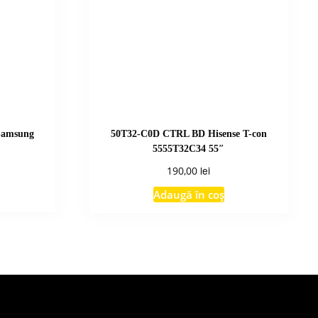
Samsung
50T32-C0D CTRL BD Hisense T-con
5555T32C34 55″
lei
190,00
Adaugă în coș