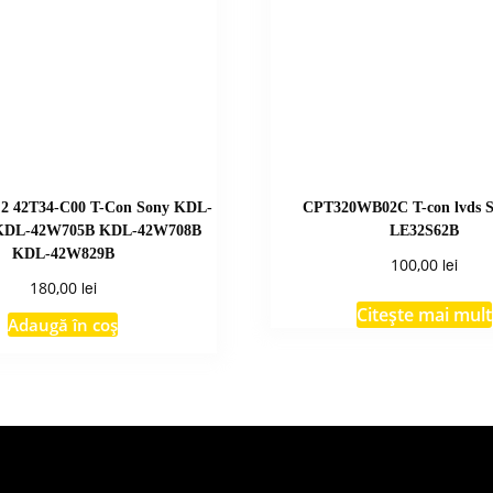
2 42T34-C00 T-Con Sony KDL-
CPT320WB02C T-con lvds 
KDL-42W705B KDL-42W708B
LE32S62B
KDL-42W829B
lei
100,00
lei
180,00
Citește mai mult
Adaugă în coș