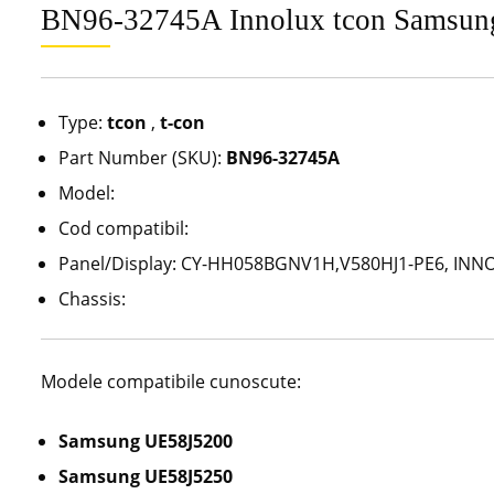
BN96-32745A Innolux tcon Samsu
Type:
tcon
,
t-con
Part Number (SKU):
BN96-32745A
Model:
Cod compatibil:
Panel/Display: CY-HH058BGNV1H,V580HJ1-PE6, INN
Chassis:
Modele compatibile cunoscute:
Samsung UE58J5200
Samsung UE58J5250