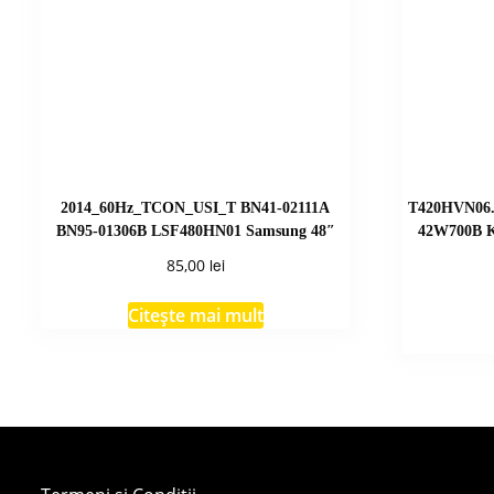
2014_60Hz_TCON_USI_T BN41-02111A
T420HVN06.
BN95-01306B LSF480HN01 Samsung 48″
42W700B 
lei
85,00
Citește mai mult