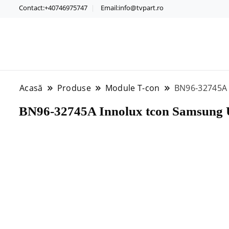
Contact:+40746975747
Email:info@tvpart.ro
Acasă
Produse
Module T-con
BN96-32745A 
BN96-32745A Innolux tcon Samsung