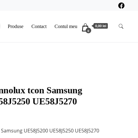
0,00 lei
Produse
Contact
Contul meu
0
nnolux tcon Samsung
58J5250 UE58J5270
n Samsung UE58J5200 UE58J5250 UE58J5270