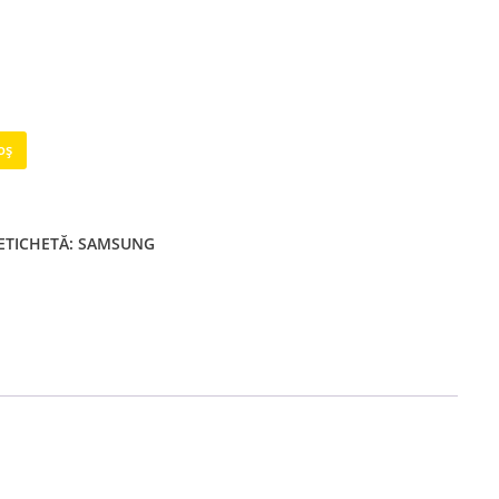
oș
ETICHETĂ:
SAMSUNG