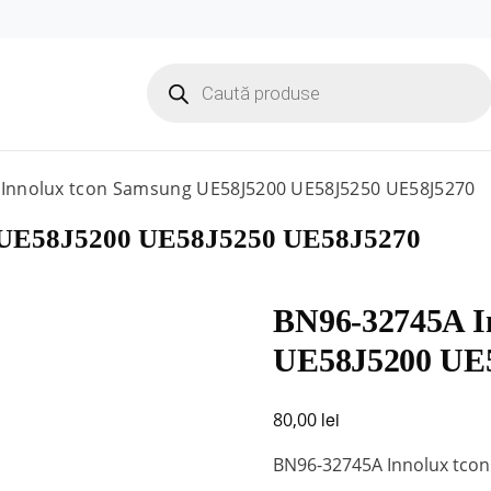
Products
search
Innolux tcon Samsung UE58J5200 UE58J5250 UE58J5270
 UE58J5200 UE58J5250 UE58J5270
BN96-32745A I
UE58J5200 UE
lei
80,00
BN96-32745A Innolux tco