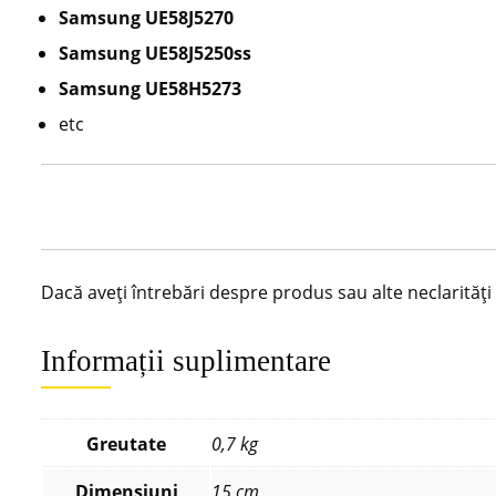
Samsung UE58J5270
Samsung UE58J5250ss
Samsung UE58H5273
etc
Dacă aveți întrebări despre produs sau alte neclarităț
Informații suplimentare
Greutate
0,7 kg
Dimensiuni
15 cm