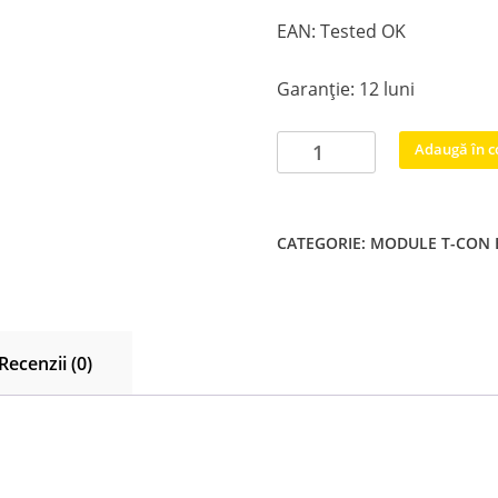
EAN: Tested OK
Garanție: 12 luni
Cantitate
Adaugă în c
BN96-
32745A
Innolux
CATEGORIE:
MODULE T-CON
tcon
Samsung
UE58J5200
UE58J5250
UE58J5270
Recenzii (0)