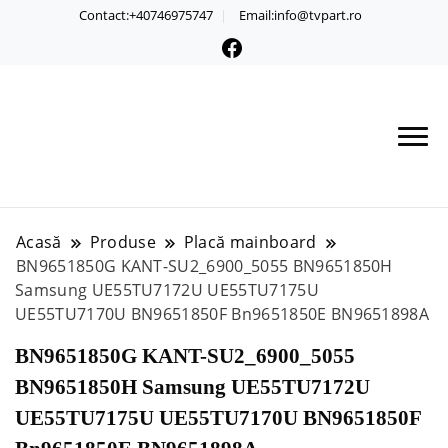
Contact:+40746975747
Email:info@tvpart.ro
Acasă
Produse
Placă mainboard
BN9651850G KANT-SU2_6900_5055 BN9651850H
Samsung UE55TU7172U UE55TU7175U
UE55TU7170U BN9651850F Bn9651850E BN9651898A
BN9651850G KANT-SU2_6900_5055
BN9651850H Samsung UE55TU7172U
UE55TU7175U UE55TU7170U BN9651850F