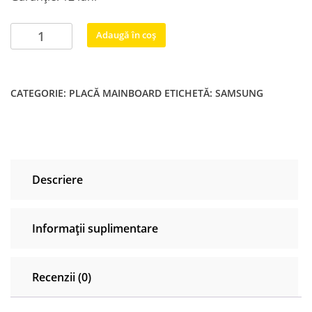
Cantitate
Adaugă în coș
BN9651850G
KANT-
SU2_6900_5055
CATEGORIE:
PLACĂ MAINBOARD
ETICHETĂ:
SAMSUNG
BN9651850H
Samsung
UE55TU7172U
UE55TU7175U
UE55TU7170U
Descriere
BN9651850F
Bn9651850E
BN9651898A
Informații suplimentare
Recenzii (0)