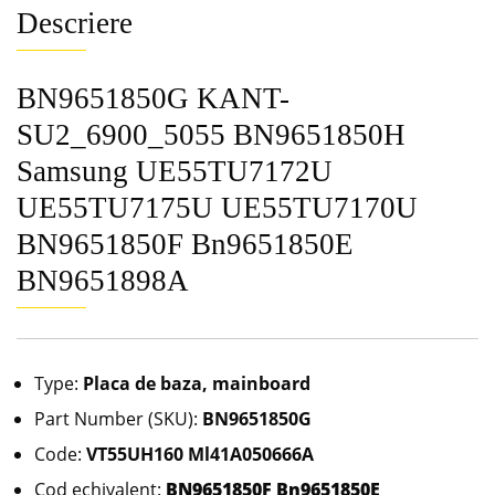
Descriere
BN9651850G KANT-
SU2_6900_5055 BN9651850H
Samsung UE55TU7172U
UE55TU7175U UE55TU7170U
BN9651850F Bn9651850E
BN9651898A
Type:
Placa de baza, mainboard
Part Number (SKU):
BN9651850G
Code:
VT55UH160 Ml41A050666A
Cod echivalent:
BN9651850F Bn9651850E