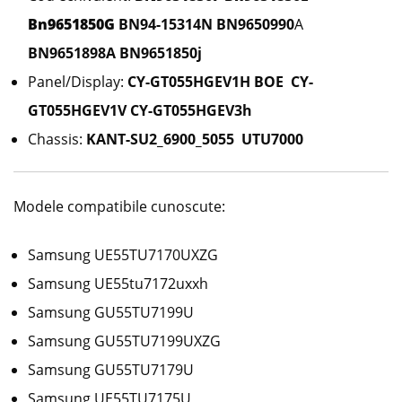
Bn9651850G
BN94-15314N BN9650990
A
BN9651898A BN9651850j
Panel/Display:
CY-GT055HGEV1H BOE CY-
GT055HGEV1V CY-GT055HGEV3h
Chassis:
KANT-SU2_6900_5055 UTU7000
Modele compatibile cunoscute:
Samsung UE55TU7170UXZG
Samsung UE55tu7172uxxh
Samsung GU55TU7199U
Samsung GU55TU7199UXZG
Samsung GU55TU7179U
Samsung UE55TU7175U