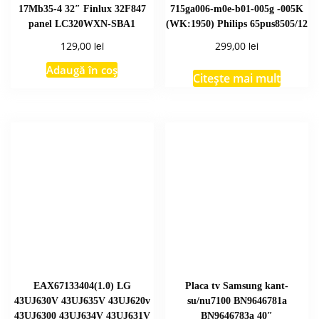
17Mb35-4 32″ Finlux 32F847
715ga006-m0e-b01-005g -005K
panel LC320WXN-SBA1
(WK:1950) Philips 65pus8505/12
lei
lei
129,00
299,00
Adaugă în coș
Citește mai mult
EAX67133404(1.0) LG
Placa tv Samsung kant-
43UJ630V 43UJ635V 43UJ620v
su/nu7100 BN9646781a
43UJ6300 43UJ634V 43UJ631V
BN9646783a 40″