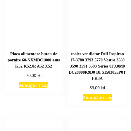
Placa alimentare buton de
cooler ventilator Dell Inspiron
pornire 60-NXMDC1000 asus
17-3780 3793 5770 Vostro 3580
K52 K52JR A52 X52
3590 3591 3593 Series 0FX0M0
DC28000K9D0 DFS1503055P0T
lei
70,00
FK3A
Adaugă în coș
lei
89,00
Adaugă în coș