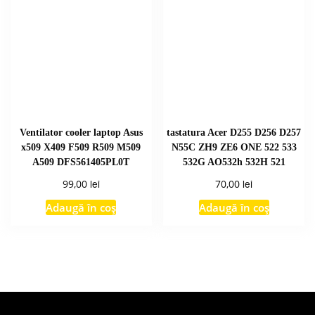
Ventilator cooler laptop Asus
tastatura Acer D255 D256 D257
x509 X409 F509 R509 M509
N55C ZH9 ZE6 ONE 522 533
A509 DFS561405PL0T
532G AO532h 532H 521
lei
lei
99,00
70,00
Adaugă în coș
Adaugă în coș