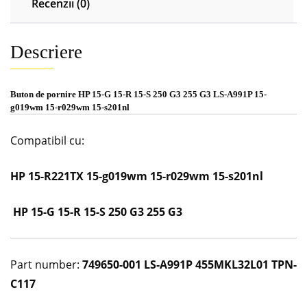
Recenzii (0)
LS-
A991P
15-
Descriere
g019wm
15-
r029wm
Buton de pornire HP 15-G 15-R 15-S 250 G3 255 G3 LS-A991P 15-
15-
g019wm 15-r029wm 15-s201nl
s201nl
Compatibil cu:
HP 15-R221TX 15-g019wm 15-r029wm 15-s201nl
HP 15-G 15-R 15-S 250 G3 255 G3
Part number:
749650-001 LS-A991P 455MKL32L01 TPN-
C117