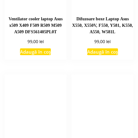
Ventilator cooler laptop Asus
Difuzoare boxe Laptop Asus
x509 X409 F509 R509 M509
X550, X550V, F550, Y581, K550,
A509 DFS561405PL0T
A550, W581L
lei
lei
99,00
99,00
Adaugă în coș
Adaugă în coș