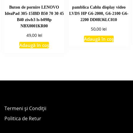
Buton de pornire LENOVO
pamblica Cablu display video
IdeaPad 305-15IBD B50 70 30 45
LVDS HP G6-2000, G6-2100 G6-
B40 ziwb3 ls-b098p
2200 DD0R36LC010
NBX0001KR00
lei
50,00
lei
49,00
Adaugă în coș
Adaugă în coș
Termeni și Condiții
Politica de Retur