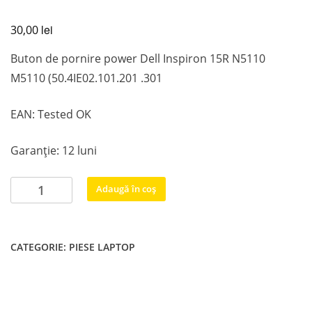
lei
30,00
Buton de pornire power Dell Inspiron 15R N5110
M5110 (50.4IE02.101.201 .301
EAN: Tested OK
Garanție: 12 luni
Cantitate
Adaugă în coș
Buton
de
pornire
CATEGORIE:
PIESE LAPTOP
power
Dell
Inspiron
15R