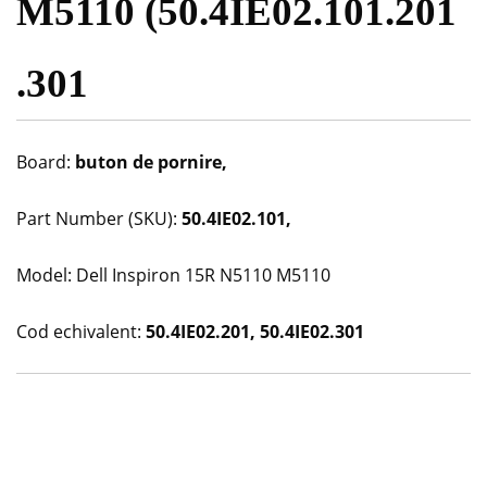
M5110 (50.4IE02.101.201
.301
Board:
buton de pornire,
Part Number (SKU):
50.4IE02.101,
Model:
Dell Inspiron 15R N5110 M5110
Cod echivalent:
50.4IE02.201,
50.4IE02.301