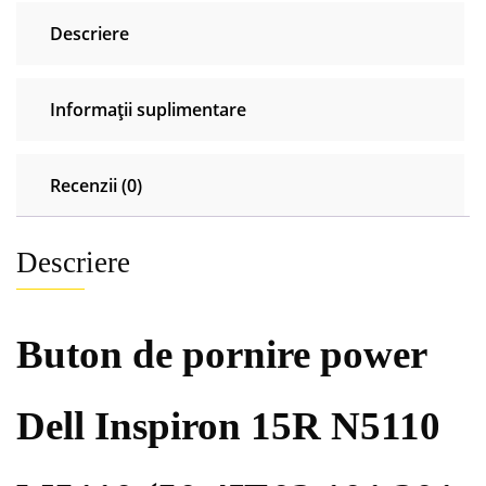
N5110
Descriere
M5110
50.4IE02.101.201
.301
Informații suplimentare
Recenzii (0)
Descriere
Buton de pornire power
Dell Inspiron 15R N5110