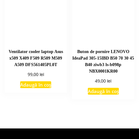
Ventilator cooler laptop Asus
Buton de pornire LENOVO
x509 X409 F509 R509 M509
IdeaPad 305-15IBD B50 70 30 45
A509 DFS561405PL0T
B40 ziwb3 ls-b098p
NBX0001KR00
lei
99,00
lei
49,00
Adaugă în coș
Adaugă în coș