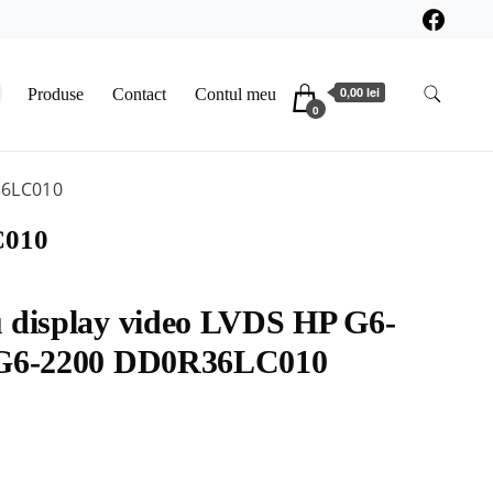
0,00 lei
Produse
Contact
Contul meu
0
36LC010
C010
 display video LVDS HP G6-
 G6-2200 DD0R36LC010