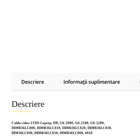
Descriere
Informații suplimentare
Descriere
Cablu video LVDS Laptop, HP, G6-2000, G6-2100, G6-2200,
DD0R36LC000, DD0R36LC010, DD0R36LC020, DD0R36LC030,
DD036LC040, DD0R36LC050, DD0R36LC060, 6818