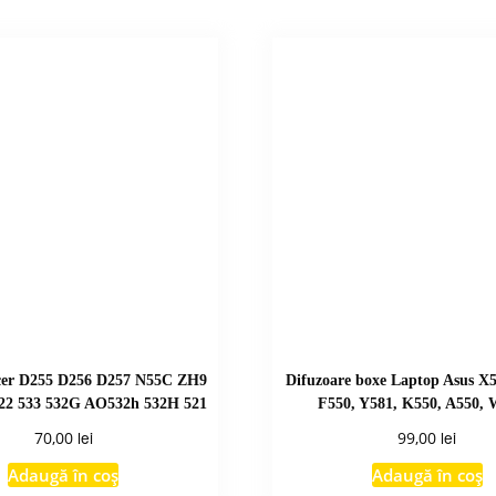
Acer D255 D256 D257 N55C ZH9
Difuzoare boxe Laptop Asus X5
2 533 532G AO532h 532H 521
F550, Y581, K550, A550,
lei
lei
70,00
99,00
Adaugă în coș
Adaugă în coș