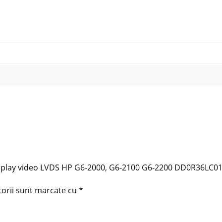
 display video LVDS HP G6-2000, G6-2100 G6-2200 DD0R36LC0
torii sunt marcate cu
*