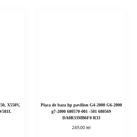
50, X550V,
Placa de baza hp pavilion G4-2000 G6-2000
 W581L
g7-2000 680570-001 -501 680569
DA0R33MB6F0 R33
lei
249,00