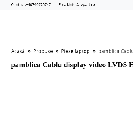
Contact:+40746975747
Email:info@tvpart.ro
Acasă
Produse
Piese laptop
pamblica Cabl
pamblica Cablu display video LVDS