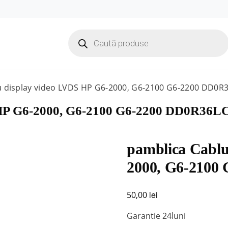
Products
search
u display video LVDS HP G6-2000, G6-2100 G6-2200 DD0R
 HP G6-2000, G6-2100 G6-2200 DD0R36L
pamblica Cablu
2000, G6-2100
lei
50,00
Garantie 24luni