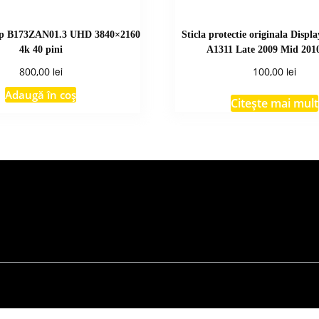
top B173ZAN01.3 UHD 3840×2160
Sticla protectie originala Displ
4k 40 pini
A1311 Late 2009 Mid 201
lei
lei
800,00
100,00
Adaugă în coș
Citește mai mult