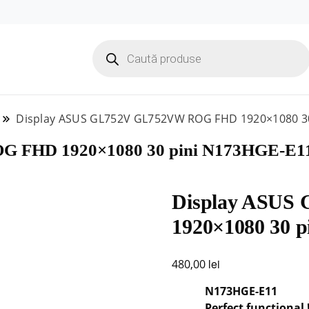
Products
search
Display ASUS GL752V GL752VW ROG FHD 1920×1080 3
G FHD 1920×1080 30 pini N173HGE-E1
Display ASU
1920×1080 30 
lei
480,00
N173HGE-E11
Perfect functional 