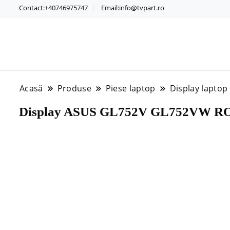
Contact:+40746975747
Email:info@tvpart.ro
Acasă
Produse
Piese laptop
Display laptop
Display ASUS GL752V GL752VW RO