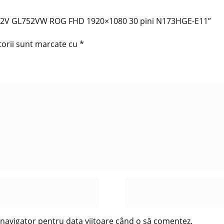
GL752V GL752VW ROG FHD 1920×1080 30 pini N173HGE-E11”
torii sunt marcate cu
*
t navigator pentru data viitoare când o să comentez.