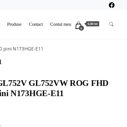
0,00 lei
Produse
Contact
Contul meu
0
0 pini N173HGE-E11
1
S GL752V GL752VW ROG FHD
pini N173HGE-E11
!