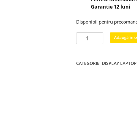
Garantie 12 luni
Disponibil pentru precoman
Cantitate
Adaugă în c
Display
ASUS
GL752V
CATEGORIE:
DISPLAY LAPTOP
GL752VW
ROG
FHD
1920x1080
30
pini
N173HGE-
E11