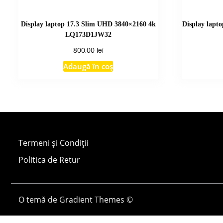
Display laptop 17.3 Slim UHD 3840×2160 4k
Display lap
LQ173D1JW32
lei
800,00
Adaugă în coș
Termeni și Condiții
Politica de Retur
O temă de Gradient Themes ©