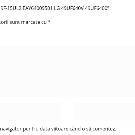
GP49F-15UL2 EAY64009501 LG 49UF640V 49UF6400”
torii sunt marcate cu
*
t navigator pentru data viitoare când o să comentez.