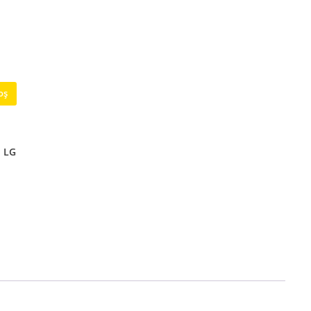
oș
:
LG