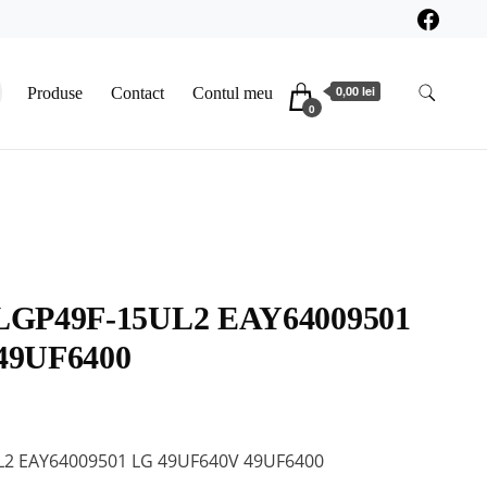
0,00 lei
Produse
Contact
Contul meu
0
LGP49F-15UL2 EAY64009501
49UF6400
L2 EAY64009501 LG 49UF640V 49UF6400