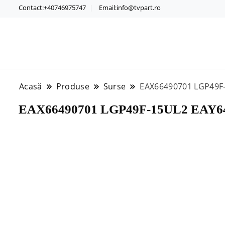
Contact:+40746975747
Email:info@tvpart.ro
Acasă
Produse
Surse
EAX66490701 LGP49F
EAX66490701 LGP49F-15UL2 EAY64