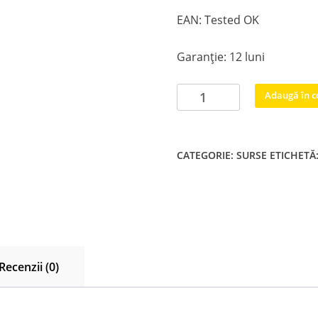
EAN: Tested OK
Garanție: 12 luni
Cantitate
Adaugă în c
EAX66490701
LGP49F-
15UL2
CATEGORIE:
SURSE
ETICHETĂ
EAY64009501
LG
49UF640V
49UF6400
Recenzii (0)