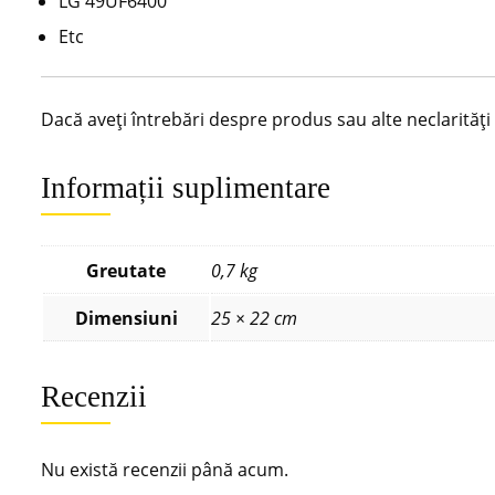
LG 49UF6400
Etc
Dacă aveți întrebări despre produs sau alte neclarităț
Informații suplimentare
Greutate
0,7 kg
Dimensiuni
25 × 22 cm
Recenzii
Nu există recenzii până acum.