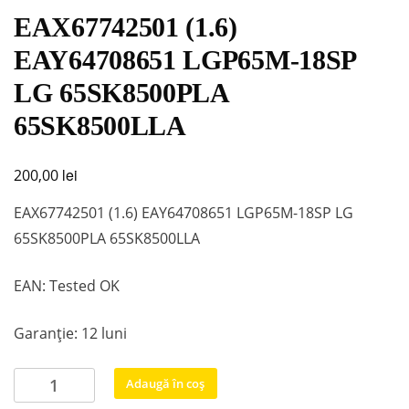
EAX67742501 (1.6)
EAY64708651 LGP65M-18SP
LG 65SK8500PLA
65SK8500LLA
lei
200,00
EAX67742501 (1.6) EAY64708651 LGP65M-18SP LG
65SK8500PLA 65SK8500LLA
EAN: Tested OK
Garanție: 12 luni
Cantitate
Adaugă în coș
EAX67742501