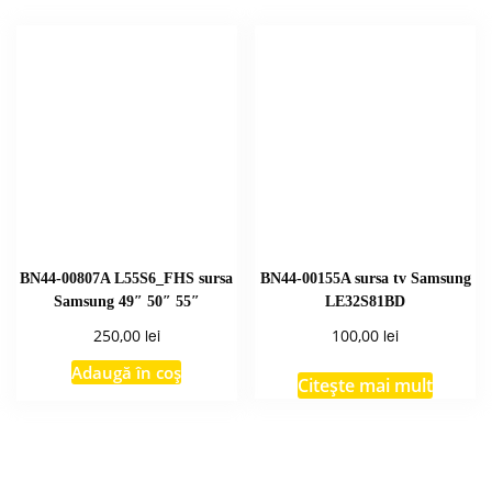
BN44-00807A L55S6_FHS sursa
BN44-00155A sursa tv Samsung
Samsung 49″ 50″ 55″
LE32S81BD
lei
lei
250,00
100,00
Adaugă în coș
Citește mai mult