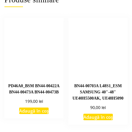
PD46A0_BSM BN44-00422A
BN44-00703A L48S1_ESM
BN44-00473A BN44-00473B
SAMSUNG 40″-48″
UE40H5500AK, UE48H5090
lei
199,00
lei
90,00
Adaugă în coș
Adaugă în coș