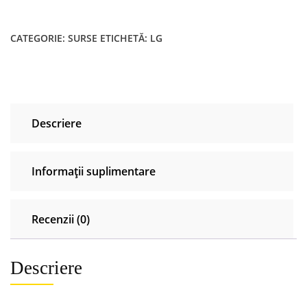
(1.6)
EAY64708651
CATEGORIE:
SURSE
ETICHETĂ:
LG
LGP65M-
18SP
LG
65SK8500PLA
65SK8500LLA
Descriere
Informații suplimentare
Recenzii (0)
Descriere