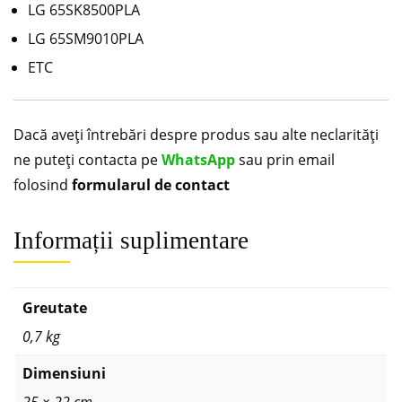
LG 65SK8500PLA
LG 65SM9010PLA
ETC
Dacă aveți întrebări despre produs sau alte neclarități
ne puteți contacta pe
WhatsApp
sau prin email
folosind
formularul de contact
Informații suplimentare
Greutate
0,7 kg
Dimensiuni
25 × 22 cm