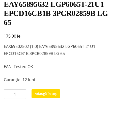
EAY65895632 LGP6065T-21U1
EPCD16CB1B 3PCR02859B LG
65
lei
175,00
EAX69502502 (1.0) EAY65895632 LGP6065T-21U1
EPCD16CB1B 3PCR02859B LG 65
EAN: Tested OK
Garanție: 12 luni
Cantitate
Adaugă în coș
EAX69502502
(1.0)
EAY65895632