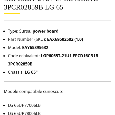
3PCR02859B LG 65
Type: Sursa
, power board
Part Number (SKU):
EAX69502502 (1.0)
Model:
EAY65895632
Code echivalent:
LGP6065T-21U1 EPCD16CB1B
3PCR02859B
Chassis:
LG 65″
Modele compatibile cunoscute:
LG 65UP77006LB
LG 65UP78006LB