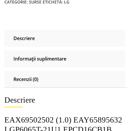
CATEGORIE:
SURSE
ETICHETĂ:
LG
LGP6065T-
21U1
EPCD16CB1B
3PCR02859B
LG
Descriere
65
Informații suplimentare
Recenzii (0)
Descriere
EAX69502502 (1.0) EAY65895632
LGP6065T-21U1 EPCD16CB1B