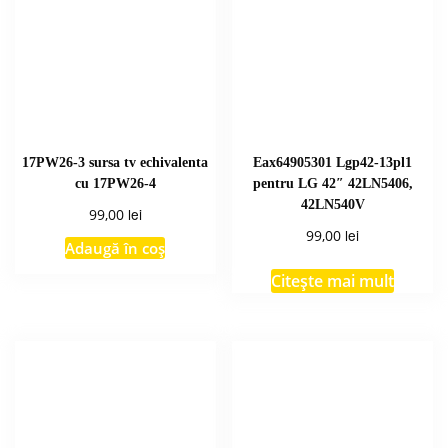
17PW26-3 sursa tv echivalenta
Eax64905301 Lgp42-13pl1
cu 17PW26-4
pentru LG 42″ 42LN5406,
42LN540V
lei
99,00
lei
99,00
Adaugă în coș
Citește mai mult