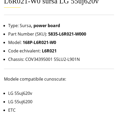
L6R021-W0 sursa LG 55uj620v
Type: Sursa
, power board
Part Number (SKU):
5835-L6R021-W000
Model:
168P-L6R021-W0
Code echivalent:
L6R021
Chassis: COV34395001 55LU2-L901N
Modele compatibile cunoscute:
LG 55uj620v
LG 55uj6200
ETC