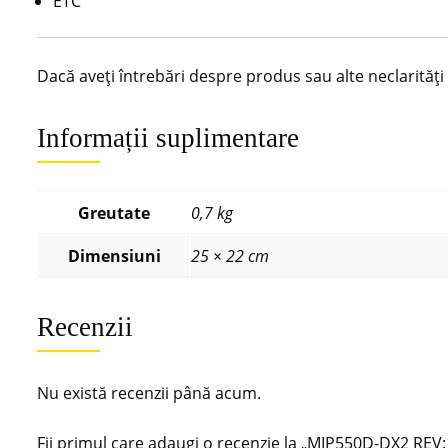
ETC
Dacă aveți întrebări despre produs sau alte neclarităț
Informații suplimentare
Greutate
0,7 kg
Dimensiuni
25 × 22 cm
Recenzii
Nu există recenzii până acum.
Fii primul care adaugi o recenzie la „MIP550D-DX2 RE