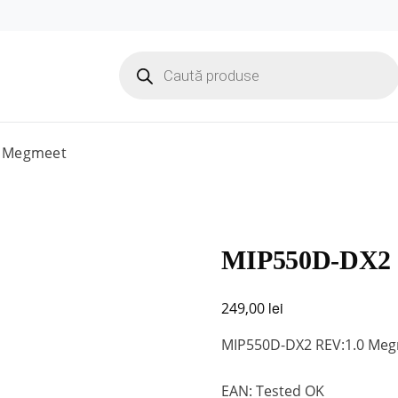
Products
search
0 Megmeet
MIP550D-DX2 
lei
249,00
MIP550D-DX2 REV:1.0 Me
EAN: Tested OK