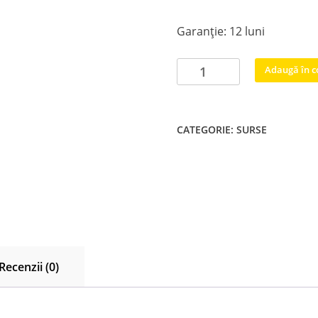
Garanție: 12 luni
Cantitate
Adaugă în c
MIP550D-
DX2
REV:1.0
CATEGORIE:
SURSE
Megmeet
Recenzii (0)