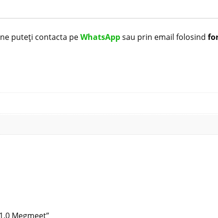
i ne puteți contacta pe
WhatsApp
sau prin email folosind
fo
V:1.0 Megmeet”