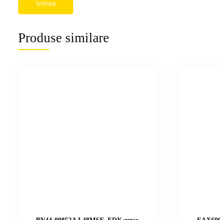
Produse similare
BN44-00852A L48MSF_FDY sursa
EAX690