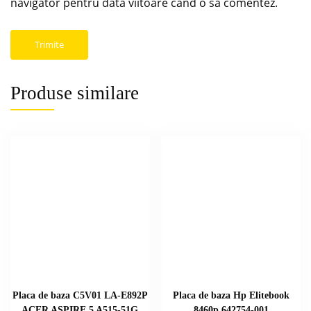
navigator pentru data viitoare când o să comentez.
Produse similare
Placa de baza C5V01 LA-E892P
Placa de baza Hp Elitebook
ACER ASPIRE 5 A515-51G
8460p 642754-001