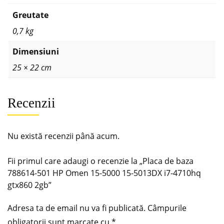
Greutate
0,7 kg
Dimensiuni
25 × 22 cm
Recenzii
Nu există recenzii până acum.
Fii primul care adaugi o recenzie la „Placa de baza
788614-501 HP Omen 15-5000 15-5013DX i7-4710hq
gtx860 2gb”
Adresa ta de email nu va fi publicată.
Câmpurile
obligatorii sunt marcate cu
*