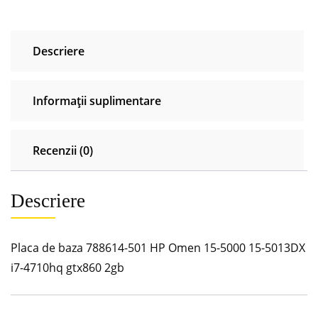
HP
Omen
15-
Descriere
5000
15-
5013DX
Informații suplimentare
i7-
4710hq
gtx860
Recenzii (0)
2gb
Descriere
Placa de baza 788614-501 HP Omen 15-5000 15-5013DX
i7-4710hq gtx860 2gb