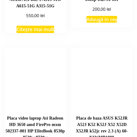
A615-51G A315-51G
lei
200,00
lei
550,00
Adaugă în coș
Citește mai mult
Placa video laptop Ati Radeon
Placa de baza ASUS K52JR
HD 3650 amd FirePro mxm
A52J K52 K52J X52 X52D
502337-001 HP EliteBook 8530p
X52JR k52jc rev 2.3 (A) 60-