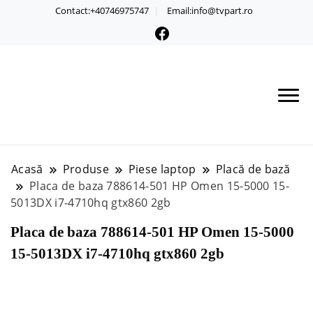
Contact:+40746975747
Email:info@tvpart.ro
Acasă
Produse
Piese laptop
Placă de bază
Placa de baza 788614-501 HP Omen 15-5000 15-
5013DX i7-4710hq gtx860 2gb
Placa de baza 788614-501 HP Omen 15-5000
15-5013DX i7-4710hq gtx860 2gb