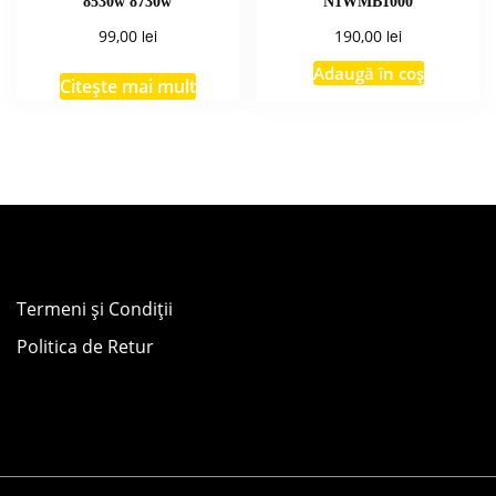
8530w 8730w
N1WMB1000
lei
lei
99,00
190,00
Adaugă în coș
Citește mai mult
Termeni și Condiții
Politica de Retur