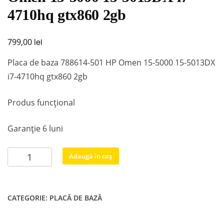
4710hq gtx860 2gb
lei
799,00
Placa de baza 788614-501 HP Omen 15-5000 15-5013DX
i7-4710hq gtx860 2gb
Produs funcțional
Garanție 6 luni
Cantitate
Adaugă în coș
Placa
de
baza
CATEGORIE:
PLACĂ DE BAZĂ
788614-
501