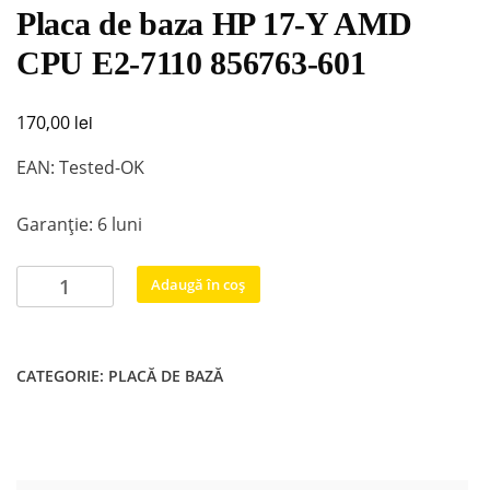
Placa de baza HP 17-Y AMD
CPU E2-7110 856763-601
lei
170,00
EAN: Tested-OK
Garanție: 6 luni
Cantitate
Adaugă în coș
Placa
de
baza
CATEGORIE:
PLACĂ DE BAZĂ
HP
17-
Y
AMD
CPU