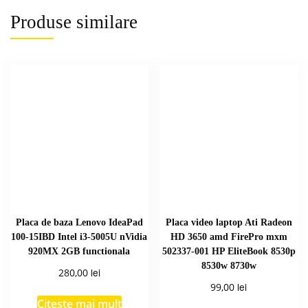
Produse similare
Placa de baza Lenovo IdeaPad
Placa video laptop Ati Radeon
100-15IBD Intel i3-5005U nVidia
HD 3650 amd FirePro mxm
920MX 2GB functionala
502337-001 HP EliteBook 8530p
8530w 8730w
lei
280,00
lei
99,00
Citește mai mult