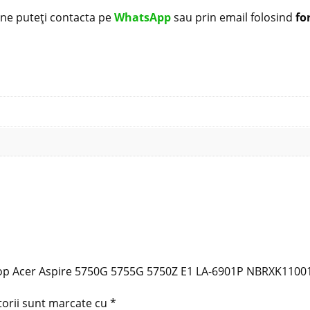
i ne puteți contacta pe
WhatsApp
sau prin email folosind
fo
 laptop Acer Aspire 5750G 5755G 5750Z E1 LA-6901P NBRXK11
torii sunt marcate cu
*