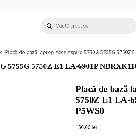
Products
search
Placă de bază laptop Acer Aspire 5750G 5755G 5750Z
 5750G 5755G 5750Z E1 LA-6901P NBRXK
Placă de bază 
5750Z E1 LA-
P5WS0
lei
150,00