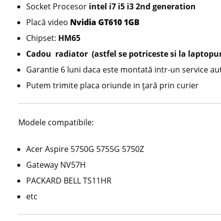
Socket Procesor
intel i7 i5 i3 2nd generation
Placă video
Nvidia GT610 1GB
Chipset:
HM65
Cadou radiator (astfel se potriceste si la laptopu
Garantie 6 luni daca este montată intr-un service aut
Putem trimite placa oriunde in țară prin curier
Modele compatibile:
Acer Aspire 5750G 5755G 5750Z
Gateway NV57H
PACKARD BELL TS11HR
etc