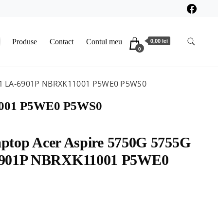
0,00 lei
Produse
Contact
Contul meu
0
 E1 LA-6901P NBRXK11001 P5WE0 P5WS0
11001 P5WE0 P5WS0
laptop Acer Aspire 5750G 5755G
6901P NBRXK11001 P5WE0