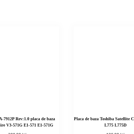
7912P Rev:1.0 placa de baza
Placa de baza Toshiba Satellite
ire V3-571G E1-571 E1-571G
L775 L775D