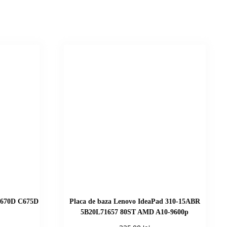
 C670D C675D
Placa de baza Lenovo IdeaPad 310-15ABR
5B20L71657 80ST AMD A10-9600p