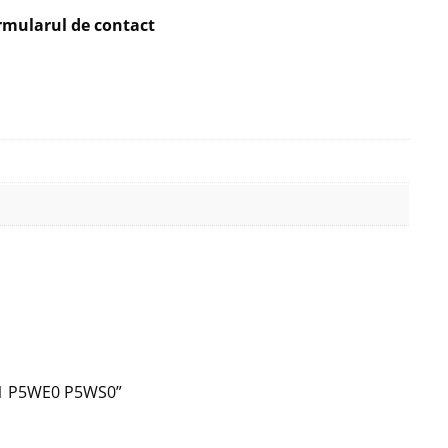
rmularul de contact
001 P5WE0 P5WS0”