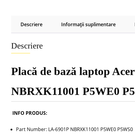
Descriere
Informații suplimentare
Descriere
Placă de bază laptop Ac
NBRXK11001 P5WE0 P
INFO PRODUS:
Part Number: LA-6901P NBRXK11001 P5WE0 P5WS0