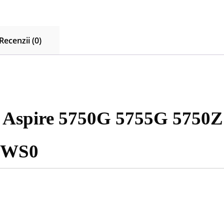
LA-
6901P
NBRXK11001
P5WE0
Recenzii (0)
P5WS0
er Aspire 5750G 5755G 5750
5WS0