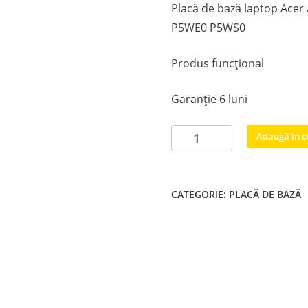
Placă de bază laptop Ace
P5WE0 P5WS0
Produs funcțional
Garanție 6 luni
Cantitate
Adaugă în c
Placă
de
bază
CATEGORIE:
PLACĂ DE BAZĂ
laptop
Acer
Aspire
5750G
5755G
5750Z
E1