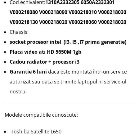
Cod echivalent:
1310A2332305 6050A2332301
V000218080 V000218090 V000218010 V000218030
V000218130 V000218020 V000218060
V000218020
Chassis:
socket procesor intel (I3, I5 ,I7 prima generatie)
Placa video ati HD 5650M 1gb
Cadou radiator + procesor i3
Garantie 6 luni
daca este montată într-un service
autorizat sau dacă se trimite laptopul in service-ul
nostru.
Modele compatibile cunoscute:
Toshiba Satellite L650