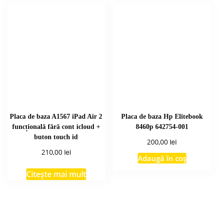
Placa de baza A1567 iPad Air 2
Placa de baza Hp Elitebook
funcțională fără cont icloud +
8460p 642754-001
buton touch id
lei
200,00
lei
210,00
Adaugă în coș
Citește mai mult