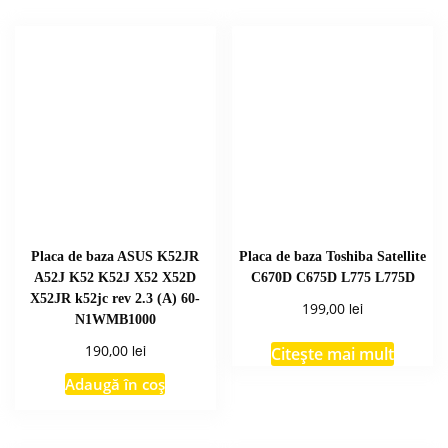
Placa de baza ASUS K52JR
Placa de baza Toshiba Satellite
A52J K52 K52J X52 X52D
C670D C675D L775 L775D
X52JR k52jc rev 2.3 (A) 60-
lei
199,00
N1WMB1000
lei
190,00
Citește mai mult
Adaugă în coș