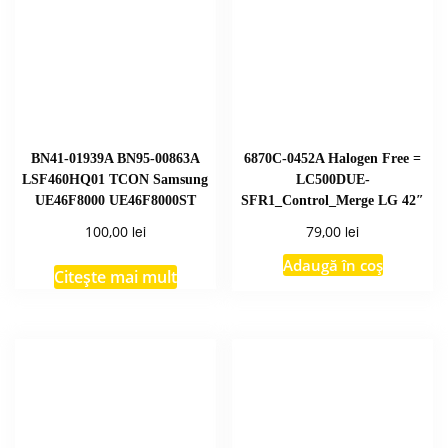
BN41-01939A BN95-00863A
6870C-0452A Halogen Free =
LSF460HQ01 TCON Samsung
LC500DUE-
UE46F8000 UE46F8000ST
SFR1_Control_Merge LG 42″
lei
lei
100,00
79,00
Adaugă în coș
Citește mai mult