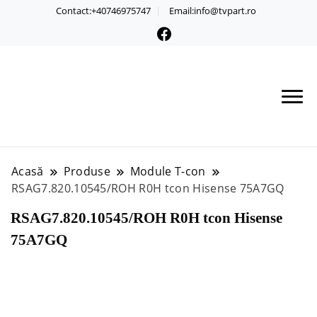
Contact:+40746975747
Email:info@tvpart.ro
Acasă
Produse
Module T-con
RSAG7.820.10545/ROH R0H tcon Hisense 75A7GQ
RSAG7.820.10545/ROH R0H tcon Hisense
75A7GQ