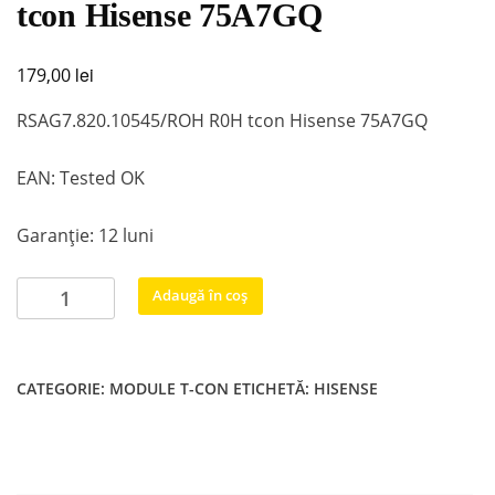
tcon Hisense 75A7GQ
lei
179,00
RSAG7.820.10545/ROH R0H tcon Hisense 75A7GQ
EAN: Tested OK
Garanție: 12 luni
Cantitate
Adaugă în coș
RSAG7.820.10545/ROH
R0H
tcon
CATEGORIE:
MODULE T-CON
ETICHETĂ:
HISENSE
Hisense
75A7GQ