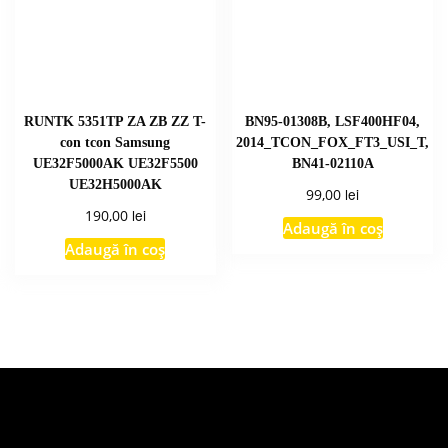
RUNTK 5351TP ZA ZB ZZ T-
BN95-01308B, LSF400HF04,
con tcon Samsung
2014_TCON_FOX_FT3_USI_T,
UE32F5000AK UE32F5500
BN41-02110A
UE32H5000AK
lei
99,00
lei
190,00
Adaugă în coș
Adaugă în coș