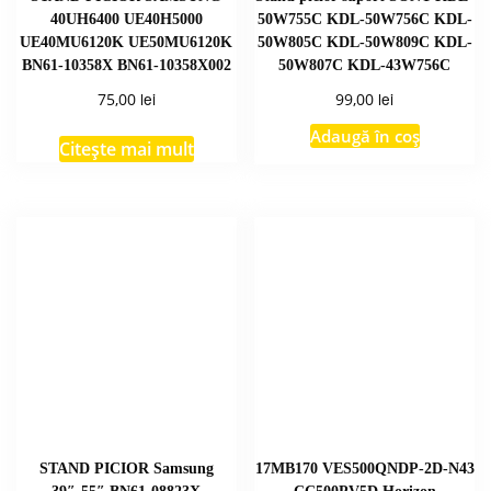
40UH6400 UE40H5000
50W755C KDL-50W756C KDL-
UE40MU6120K UE50MU6120K
50W805C KDL-50W809C KDL-
BN61-10358X BN61-10358X002
50W807C KDL-43W756C
lei
lei
75,00
99,00
Adaugă în coș
Citește mai mult
STAND PICIOR Samsung
17MB170 VES500QNDP-2D-N43