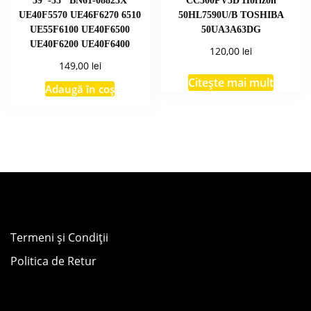
39″-55″ BN61-08823X
CC500PV5D Horizon
UE40F5570 UE46F6270 6510
50HL7590U/B TOSHIBA
UE55F6100 UE40F6500
50UA3A63DG
UE40F6200 UE40F6400
lei
120,00
lei
149,00
Citește mai mult
Adaugă în coș
Termeni și Condiții
Politica de Retur