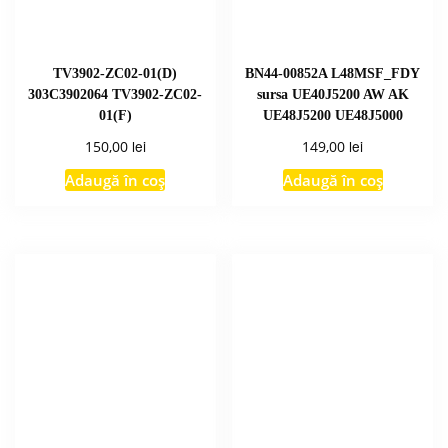
TV3902-ZC02-01(D)
BN44-00852A L48MSF_FDY
303C3902064 TV3902-ZC02-
sursa UE40J5200 AW AK
01(F)
UE48J5200 UE48J5000
lei
lei
150,00
149,00
Adaugă în coș
Adaugă în coș