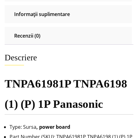
Informații suplimentare
Recenzii (0)
Descriere
TNPA61981P TNPA6198
(1) (P) 1P Panasonic
Type: Sursa
, power board
Part Number (SKU): TNPA61981P TNPA6198 (1) (P) 1P