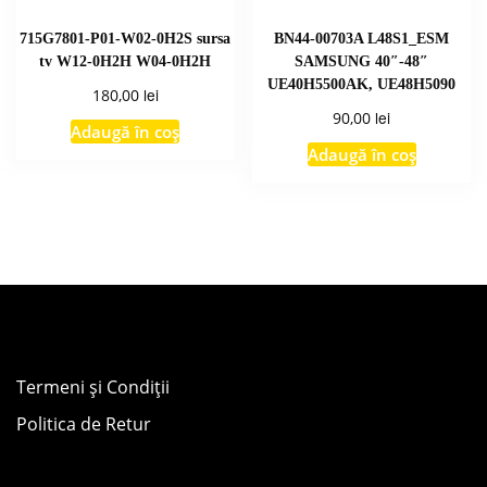
715G7801-P01-W02-0H2S sursa
BN44-00703A L48S1_ESM
tv W12-0H2H W04-0H2H
SAMSUNG 40″-48″
UE40H5500AK, UE48H5090
lei
180,00
lei
90,00
Adaugă în coș
Adaugă în coș
Termeni și Condiții
Politica de Retur