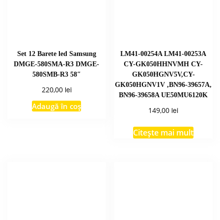
Set 12 Barete led Samsung
LM41-00254A LM41-00253A
DMGE-580SMA-R3 DMGE-
CY-GK050HHNVMH CY-
580SMB-R3 58″
GK050HGNV5V,CY-
GK050HGNV1V ,BN96-39657A,
lei
220,00
BN96-39658A UE50MU6120K
Adaugă în coș
lei
149,00
Citește mai mult