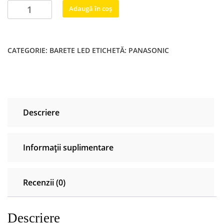
Cantitate
Adaugă în coș
Bareta
led
tv
CATEGORIE:
BARETE LED
ETICHETĂ:
PANASONIC
Panasonic
47"
V13
LBA
REV
Descriere
0.7
1
6920L-
Informații suplimentare
0001C
6916L-
1250A
Recenzii (0)
6922L-
0078A
Descriere