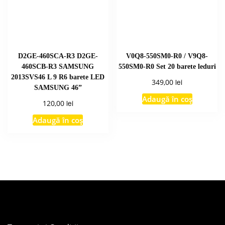
D2GE-460SCA-R3 D2GE-
V0Q8-550SM0-R0 / V9Q8-
460SCB-R3 SAMSUNG
550SM0-R0 Set 20 barete leduri
2013SVS46 L 9 R6 barete LED
lei
349,00
SAMSUNG 46”
Adaugă în coș
lei
120,00
Adaugă în coș