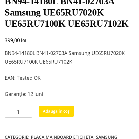
BN94-14180L BN41-02703A
Samsung UE65RU7020K
UE65RU7100K UE65RU7102K
lei
399,00
BN94-14180L BN41-02703A Samsung UE65RU7020K
UE65RU7100K UE65RU7102K
EAN: Tested OK
Garanție: 12 luni
Cantitate
Adaugă în coș
BN94-
14180L
BN41-
CATEGORIE:
PLACĂ MAINBOARD
ETICHETĂ:
SAMSUNG