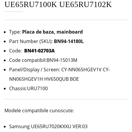
UE65RU7100K UE65RU7102K
Type:
Placa de baza, mainboard
Part Number (SKU):
BN94-14180L
Code:
BN41-02703A
Code compatibil:BN94-15013M
Panel/Display / Screen: CY-NN065HGEV1V CY-
NN065HGEV1H HV650QUB BOE
Chassis:URU7100
Modele compatibile cunoscute:
Samsung UE65RU7020KXXU VER:03