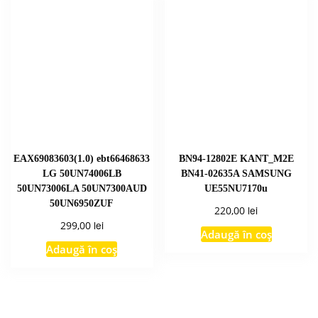
EAX69083603(1.0) ebt66468633
BN94-12802E KANT_M2E
LG 50UN74006LB
BN41-02635A SAMSUNG
50UN73006LA 50UN7300AUD
UE55NU7170u
50UN6950ZUF
lei
220,00
lei
299,00
Adaugă în coș
Adaugă în coș