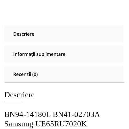
02703A
Samsung
UE65RU7020K
UE65RU7100K
UE65RU7102K
Descriere
Informații suplimentare
Recenzii (0)
Descriere
BN94-14180L BN41-02703A
Samsung UE65RU7020K