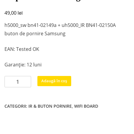
lei
49,00
h5000_sw bn41-02149a + uh5000_IR BN41-02150A
buton de pornire Samsung
EAN: Tested OK
Garanție: 12 luni
Cantitate
Adaugă în coș
h5000_sw
bn41-
02149a
CATEGORII:
IR & BUTON PORNIRE
,
WIFI BOARD
+
uh5000_IR
BN41-
02150A