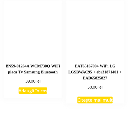
BN59-01264A WCM730Q WiFi
EAT65167004 WiFi LG
placa Tv Samsung Bluetooth
LGSBWAC95 + ebr31871401 +
EAD65825827
lei
39,00
lei
50,00
Adaugă în coș
Citește mai mult