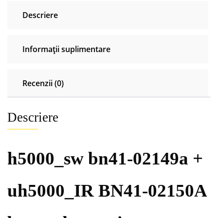
buton
Descriere
de
pornire
Samsung
Informații suplimentare
Recenzii (0)
Descriere
h5000_sw bn41-02149a +
uh5000_IR BN41-02150A