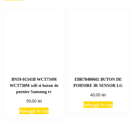
BN59-01341B WCT734M
EBR78480602 BUTON DE
WCT730M wifi si buton de
PORNIRE IR SENSOR LG
pornire Samsung tv
lei
40,00
lei
99,00
Adaugă în coș
Adaugă în coș