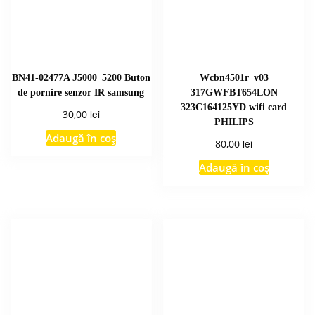
BN41-02477A J5000_5200 Buton
Wcbn4501r_v03
de pornire senzor IR samsung
317GWFBT654LON
323C164125YD wifi card
lei
30,00
PHILIPS
Adaugă în coș
lei
80,00
Adaugă în coș