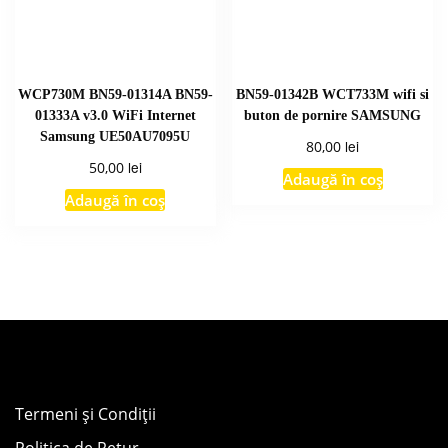
WCP730M BN59-01314A BN59-
BN59-01342B WCT733M wifi si
01333A v3.0 WiFi Internet
buton de pornire SAMSUNG
Samsung UE50AU7095U
lei
80,00
lei
50,00
Adaugă în coș
Adaugă în coș
Termeni și Condiții