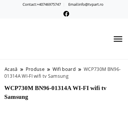
Contact:+40746975747
Email:info@tvpart.ro
Acasă
Produse
Wifi board
WCP730M BN96-
01314A WI-FI wifi tv Samsung
WCP730M BN96-01314A WI-FI wifi tv
Samsung