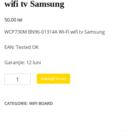
wifi tv Samsung
lei
50,00
WCP730M BN96-01314A WI-FI wifi tv Samsung
EAN: Tested OK
Garanție: 12 luni
Cantitate
Adaugă în coș
WCP730M
BN96-
01314A
CATEGORIE:
WIFI BOARD
WI-
FI
wifi
tv