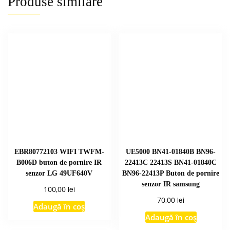
Produse similare
EBR80772103 WIFI TWFM-
UE5000 BN41-01840B BN96-
B006D buton de pornire IR
22413C 22413S BN41-01840C
senzor LG 49UF640V
BN96-22413P Buton de pornire
senzor IR samsung
lei
100,00
lei
70,00
Adaugă în coș
Adaugă în coș