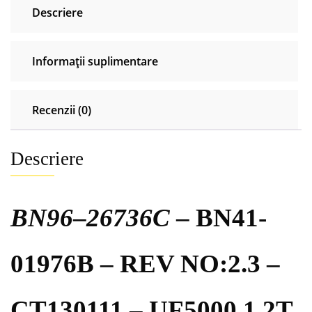
Descriere
-
CT130111
-
Informații suplimentare
UF5000
1.2T
-
Recenzii (0)
Samsung
UE46F6510SB
Descriere
BN96
–
26736C
– BN41-
01976B – REV NO:2.3 –
CT130111 – UF5000 1.2T