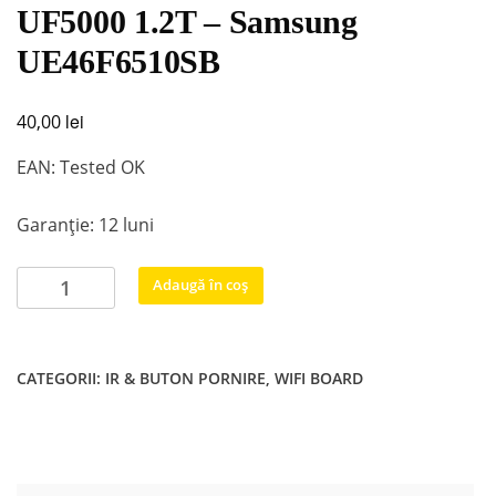
UF5000 1.2T – Samsung
UE46F6510SB
lei
40,00
EAN: Tested OK
Garanție: 12 luni
Cantitate
Adaugă în coș
BN96-
26736C
-
CATEGORII:
IR & BUTON PORNIRE
,
WIFI BOARD
BN41-
01976B
-
REV
NO:2.3