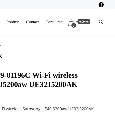
0,00 lei
Produse
Contact
Contul meu
0
K
K
01196C Wi-Fi wireless
J5200aw UE32J5200AK
Fi wireless Samsung UE40J5200aw UE32J5200AK