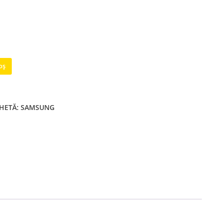
oș
CHETĂ:
SAMSUNG