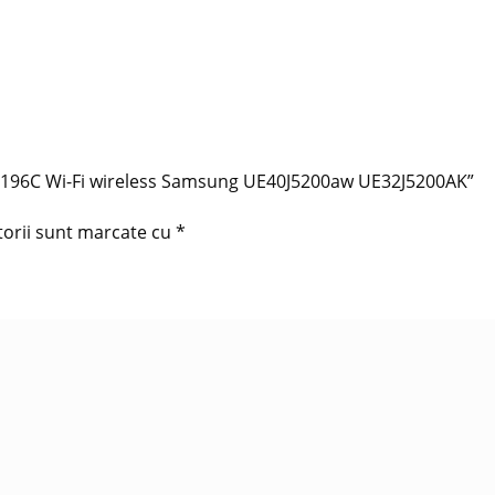
01196C Wi-Fi wireless Samsung UE40J5200aw UE32J5200AK”
torii sunt marcate cu
*