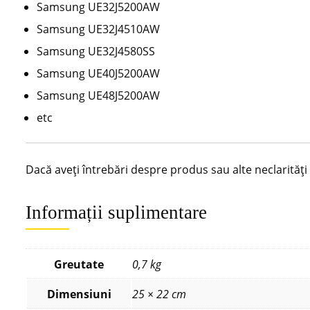
Samsung UE32J5200AW
Samsung UE32J4510AW
Samsung UE32J4580SS
Samsung UE40J5200AW
Samsung UE48J5200AW
etc
Dacă aveți întrebări despre produs sau alte neclarităț
Informații suplimentare
Greutate
0,7 kg
Dimensiuni
25 × 22 cm