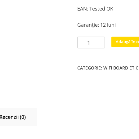
EAN: Tested OK
Garanție: 12 luni
Cantitate
Adaugă în c
WDF710Q
BN59-
01196C
CATEGORIE:
WIFI BOARD
ETI
Wi-
Fi
wireless
Samsung
UE40J5200aw
UE32J5200AK
Recenzii (0)