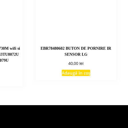
0M wifi si
EBR78480602 BUTON DE PORNIRE IR
E43TU8072U
SENSOR LG
079U
lei
40,00
Adaugă în coș