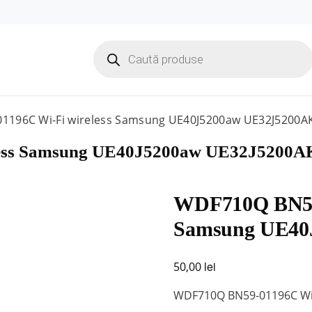
Products
search
1196C Wi-Fi wireless Samsung UE40J5200aw UE32J5200A
ess Samsung UE40J5200aw UE32J5200A
WDF710Q BN59-
Samsung UE40
lei
50,00
WDF710Q BN59-01196C Wi-