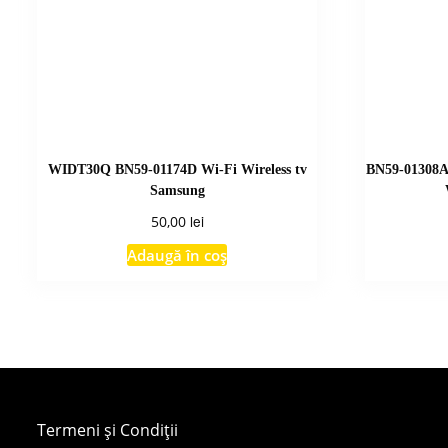
WIDT30Q BN59-01174D Wi-Fi Wireless tv
BN59-01308A
Samsung
lei
50,00
Adaugă în coș
Termeni și Condiții