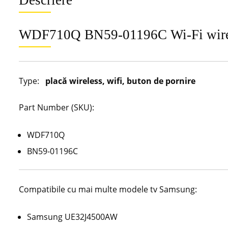
WDF710Q BN59-01196C Wi-Fi wir
Type:
placă wireless, wifi, buton de pornire
Part Number (SKU):
WDF710Q
BN59-01196C
Compatibile cu mai multe modele tv Samsung:
Samsung UE32J4500AW