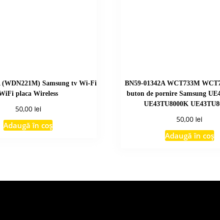
 (WDN221M) Samsung tv Wi-Fi
BN59-01342A WCT733M WCT73
WiFi placa Wireless
buton de pornire Samsung U
UE43TU8000K UE43TU8
lei
50,00
lei
50,00
Adaugă în coș
Adaugă în coș