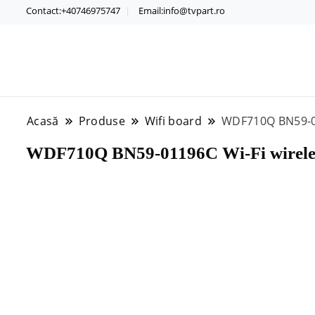
Contact:+40746975747
Email:info@tvpart.ro
Acasă
Produse
Wifi board
WDF710Q BN59-0
WDF710Q BN59-01196C Wi-Fi wirel