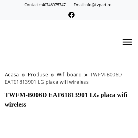
Contact:+40746975747
Email:info@tvpart.ro
Acasă
Produse
Wifi board
TWFM-B006D
EAT61813901 LG placa wifi wireless
TWFM-B006D EAT61813901 LG placa wifi
wireless