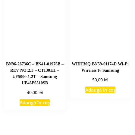
BN96-26736C – BN41-01976B –
WIDT30Q BN59-01174D Wi-Fi
REV NO:2.3 – CT130111 –
Wireless tv Samsung
UF5000 1.2T – Samsung
lei
50,00
UE46F6510SB
Adaugă în coș
lei
40,00
Adaugă în coș