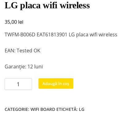
LG placa wifi wireless
lei
35,00
TWFM-B006D EAT61813901 LG placa wifi wireless
EAN: Tested OK
Garanție: 12 luni
Cantitate
Adaugă în coș
TWFM-
B006D
EAT61813901
CATEGORIE:
WIFI BOARD
ETICHETĂ:
LG
LG
placa
wifi
wireless