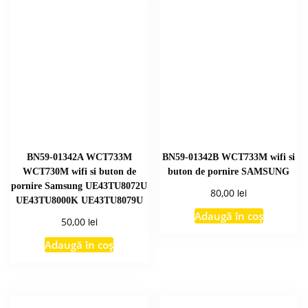
BN59-01342A WCT733M
BN59-01342B WCT733M wifi si
WCT730M wifi si buton de
buton de pornire SAMSUNG
pornire Samsung UE43TU8072U
lei
80,00
UE43TU8000K UE43TU8079U
Adaugă în coș
lei
50,00
Adaugă în coș