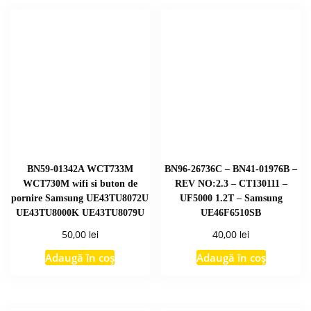
BN59-01342A WCT733M
BN96-26736C – BN41-01976B –
WCT730M wifi si buton de
REV NO:2.3 – CT130111 –
pornire Samsung UE43TU8072U
UF5000 1.2T – Samsung
UE43TU8000K UE43TU8079U
UE46F6510SB
lei
lei
50,00
40,00
Adaugă în coș
Adaugă în coș