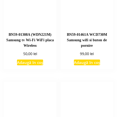
BN59-01308A (WDN221M)
BN59-01461A WCD730M
Samsung tv Wi-Fi WiFi placa
Samsung wifi si buton de
Wireless
pornire
lei
lei
50,00
99,00
Adaugă în coș
Adaugă în coș