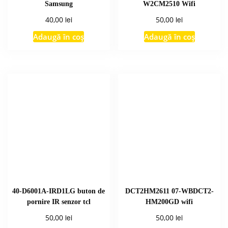
Samsung
W2CM2510 Wifi
lei
lei
40,00
50,00
Adaugă în coș
Adaugă în coș
40-D6001A-IRD1LG buton de
DCT2HM2611 07-WBDCT2-
pornire IR senzor tcl
HM200GD wifi
lei
lei
50,00
50,00