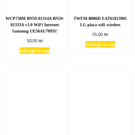
WCP730M BN59-01314A BN59-
TWFM-B006D EAT61813901
01333A v3.0 WiFi Internet
LG placa wifi wireless
Samsung UE50AU7095U
lei
35,00
lei
50,00
Adaugă în coș
Adaugă în coș