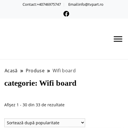
Contact:+40746975747
Email:info@tvpart.ro
Acasă
Produse
Wifi board
categorie:
Wifi board
Sortat
Afișez 1 - 30 din 33 de rezultate
după
popularitate