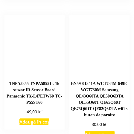
TNPA5855 TNPA58551k 1k
BN59-01341A WCT734M 649E-
senzor IR Sensor Board
WCT730M Samsung
Panasonic TX-L47ETW60 TC-
QE43Q60TA QE50Q6DTA
P55ST60
QE55Q60T QE65Q60T
QE75Q6DT QE82Q6DTA wifi si
lei
49,00
buton de pornire
Adaugă în coș
lei
80,00