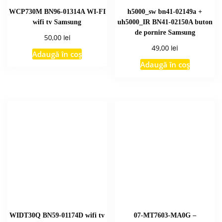
WCP730M BN96-01314A WI-FI
h5000_sw bn41-02149a +
wifi tv Samsung
uh5000_IR BN41-02150A buton
de pornire Samsung
lei
50,00
lei
49,00
Adaugă în coș
Adaugă în coș
WIDT30Q BN59-01174D wifi tv
07-MT7603-MA0G –