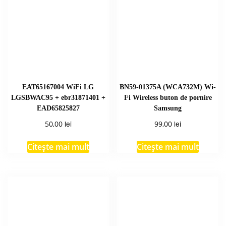
EAT65167004 WiFi LG
BN59-01375A (WCA732M) Wi-
LGSBWAC95 + ebr31871401 +
Fi Wireless buton de pornire
EAD65825827
Samsung
lei
lei
50,00
99,00
Citește mai mult
Citește mai mult