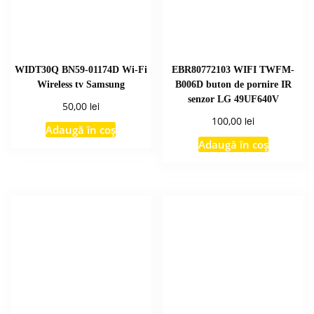
WIDT30Q BN59-01174D Wi-Fi
EBR80772103 WIFI TWFM-
Wireless tv Samsung
B006D buton de pornire IR
senzor LG 49UF640V
lei
50,00
lei
100,00
Adaugă în coș
Adaugă în coș