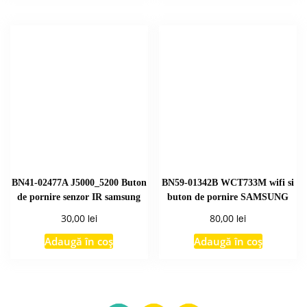
BN41-02477A J5000_5200 Buton
BN59-01342B WCT733M wifi si
de pornire senzor IR samsung
buton de pornire SAMSUNG
lei
lei
30,00
80,00
Adaugă în coș
Adaugă în coș