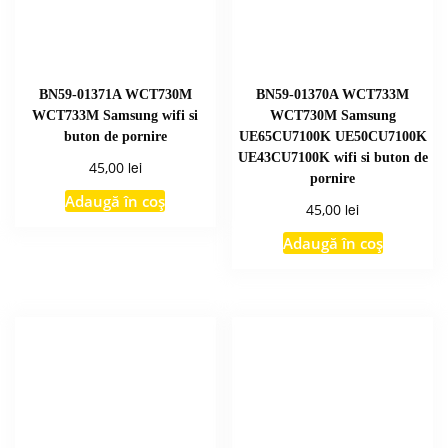
BN59-01371A WCT730M
BN59-01370A WCT733M
WCT733M Samsung wifi si
WCT730M Samsung
buton de pornire
UE65CU7100K UE50CU7100K
UE43CU7100K wifi si buton de
lei
45,00
pornire
Adaugă în coș
lei
45,00
Adaugă în coș