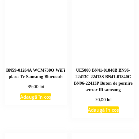
BN59-01264A WCM730Q WiFi
UE5000 BN41-01840B BN96-
placa Tv Samsung Bluetooth
22413C 22413S BN41-01840C
BN96-22413P Buton de pornire
lei
39,00
senzor IR samsung
Adaugă în coș
lei
70,00
Adaugă în coș