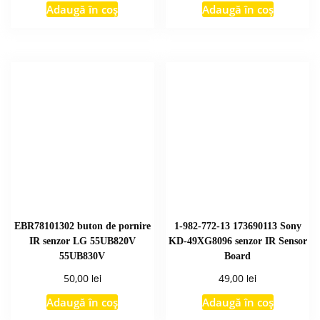
Adaugă în coș
Adaugă în coș
EBR78101302 buton de pornire
1-982-772-13 173690113 Sony
IR senzor LG 55UB820V
KD-49XG8096 senzor IR Sensor
55UB830V
Board
lei
lei
50,00
49,00
Adaugă în coș
Adaugă în coș