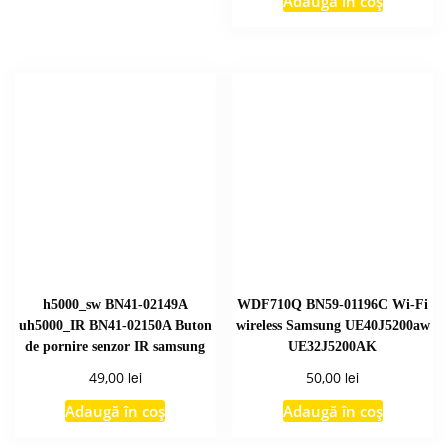
Adaugă în coș
h5000_sw BN41-02149A
WDF710Q BN59-01196C Wi-Fi
uh5000_IR BN41-02150A Buton
wireless Samsung UE40J5200aw
de pornire senzor IR samsung
UE32J5200AK
lei
lei
49,00
50,00
Adaugă în coș
Adaugă în coș