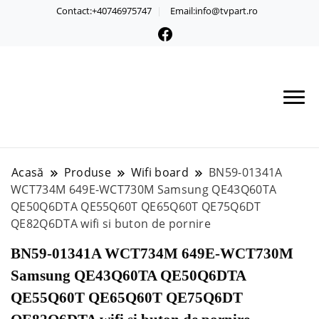
Contact:+40746975747
Email:info@tvpart.ro
Acasă
Produse
Wifi board
BN59-01341A
WCT734M 649E-WCT730M Samsung QE43Q60TA
QE50Q6DTA QE55Q60T QE65Q60T QE75Q6DT
QE82Q6DTA wifi si buton de pornire
BN59-01341A WCT734M 649E-WCT730M
Samsung QE43Q60TA QE50Q6DTA
QE55Q60T QE65Q60T QE75Q6DT