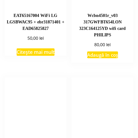
EAT65167004 WiFi LG
Wcbn4501r_v03
LGSBWAC95 + ebr31871401 +
317GWFBT654LON
EAD65825827
323C164125YD wifi card
PHILIPS
lei
50,00
lei
80,00
Citește mai mult
Adaugă în coș