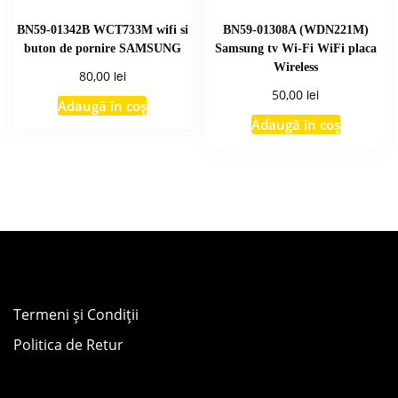
BN59-01342B WCT733M wifi si
BN59-01308A (WDN221M)
buton de pornire SAMSUNG
Samsung tv Wi-Fi WiFi placa
Wireless
lei
80,00
lei
50,00
Adaugă în coș
Adaugă în coș
Termeni și Condiții
Politica de Retur