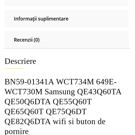
QE65Q60T
QE75Q6DT
Informații suplimentare
QE82Q6DTA
wifi
si
Recenzii (0)
buton
de
pornire
Descriere
BN59-01341A WCT734M 649E-
WCT730M Samsung QE43Q60TA
QE50Q6DTA QE55Q60T
QE65Q60T QE75Q6DT
QE82Q6DTA wifi si buton de
pornire