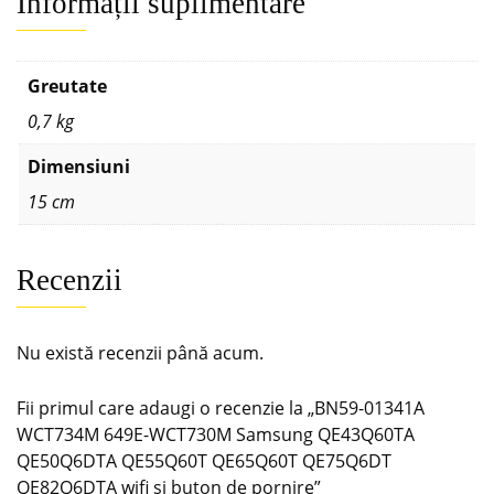
Informații suplimentare
Greutate
0,7 kg
Dimensiuni
15 cm
Recenzii
Nu există recenzii până acum.
Fii primul care adaugi o recenzie la „BN59-01341A
WCT734M 649E-WCT730M Samsung QE43Q60TA
QE50Q6DTA QE55Q60T QE65Q60T QE75Q6DT
QE82Q6DTA wifi si buton de pornire”