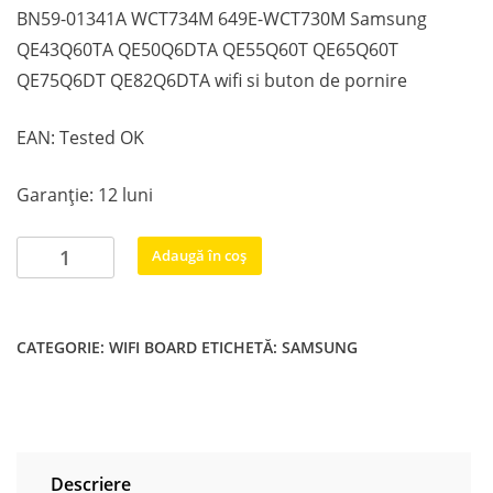
BN59-01341A WCT734M 649E-WCT730M Samsung
QE43Q60TA QE50Q6DTA QE55Q60T QE65Q60T
QE75Q6DT QE82Q6DTA wifi si buton de pornire
EAN: Tested OK
Garanție: 12 luni
Cantitate
Adaugă în coș
BN59-
01341A
WCT734M
CATEGORIE:
WIFI BOARD
ETICHETĂ:
SAMSUNG
649E-
WCT730M
Samsung
QE43Q60TA
QE50Q6DTA
Descriere
QE55Q60T