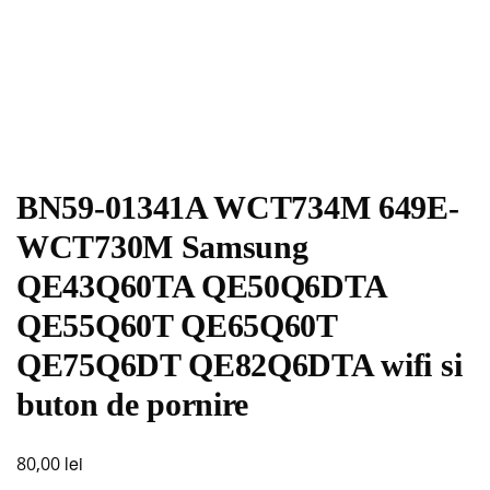
BN59-01341A WCT734M 649E-
WCT730M Samsung
QE43Q60TA QE50Q6DTA
QE55Q60T QE65Q60T
QE75Q6DT QE82Q6DTA wifi si
buton de pornire
lei
80,00