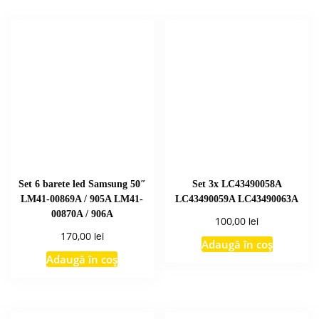
Set 6 barete led Samsung 50″
Set 3x LC43490058A
LM41-00869A / 905A LM41-
LC43490059A LC43490063A
00870A / 906A
lei
100,00
lei
170,00
Adaugă în coș
Adaugă în coș