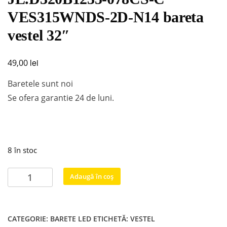
VES315WNDS-2D-N14 bareta
vestel 32″
lei
49,00
Baretele sunt noi
Se ofera garantie 24 de luni.
8 în stoc
Cantitate
Adaugă în coș
JL.D320B1235-
078CS-
C
CATEGORIE:
BARETE LED
ETICHETĂ:
VESTEL
VES315WNDS-