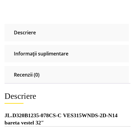
2D-
N14
bareta
vestel
Descriere
32"
Informații suplimentare
Recenzii (0)
Descriere
JL.D320B1235-078CS-C VES315WNDS-2D-N14
bareta vestel 32″