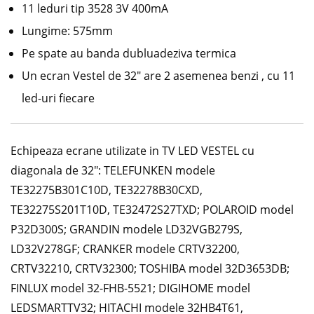
11 leduri tip 3528 3V 400mA
Lungime: 575mm
Pe spate au banda dubluadeziva termica
Un ecran Vestel de 32″ are 2 asemenea benzi , cu 11
led-uri fiecare
Echipeaza ecrane utilizate in TV LED VESTEL cu
diagonala de 32″: TELEFUNKEN modele
TE32275B301C10D, TE32278B30CXD,
TE32275S201T10D, TE32472S27TXD; POLAROID model
P32D300S; GRANDIN modele LD32VGB279S,
LD32V278GF; CRANKER modele CRTV32200,
CRTV32210, CRTV32300; TOSHIBA model 32D3653DB;
FINLUX model 32-FHB-5521; DIGIHOME model
LEDSMARTTV32; HITACHI modele 32HB4T61,