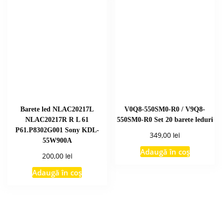
Barete led NLAC20217L
V0Q8-550SM0-R0 / V9Q8-
NLAC20217R R L 61
550SM0-R0 Set 20 barete leduri
P61.P8302G001 Sony KDL-
lei
349,00
55W900A
Adaugă în coș
lei
200,00
Adaugă în coș